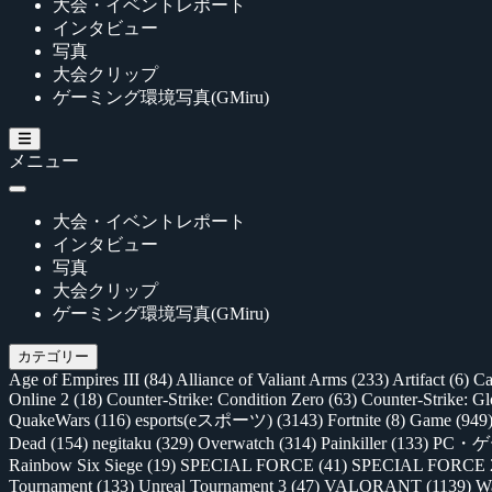
大会・イベントレポート
インタビュー
写真
大会クリップ
ゲーミング環境写真(GMiru)
メニュー
大会・イベントレポート
インタビュー
写真
大会クリップ
ゲーミング環境写真(GMiru)
カテゴリー
Age of Empires III
(84)
Alliance of Valiant Arms
(233)
Artifact
(6)
Ca
Online 2
(18)
Counter-Strike: Condition Zero
(63)
Counter-Strike: G
QuakeWars
(116)
esports(eスポーツ)
(3143)
Fortnite
(8)
Game
(949
Dead
(154)
negitaku
(329)
Overwatch
(314)
Painkiller
(133)
PC・
Rainbow Six Siege
(19)
SPECIAL FORCE
(41)
SPECIAL FORCE
Tournament
(133)
Unreal Tournament 3
(47)
VALORANT
(1139)
Wa