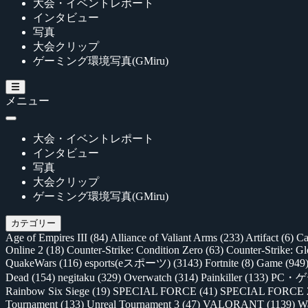
大会・イベントレポート
インタビュー
写真
大会クリップ
ゲーミング環境写真(GMiru)
メニュー
大会・イベントレポート
インタビュー
写真
大会クリップ
ゲーミング環境写真(GMiru)
カテゴリー
Age of Empires III
(84)
Alliance of Valiant Arms
(233)
Artifact
(6)
Ca
Online 2
(18)
Counter-Strike: Condition Zero
(63)
Counter-Strike: G
QuakeWars
(116)
esports(eスポーツ)
(3143)
Fortnite
(8)
Game
(949
Dead
(154)
negitaku
(329)
Overwatch
(314)
Painkiller
(133)
PC・
Rainbow Six Siege
(19)
SPECIAL FORCE
(41)
SPECIAL FORCE
Tournament
(133)
Unreal Tournament 3
(47)
VALORANT
(1139)
Wa