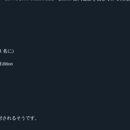
 名に)
dition
付されるそうです。