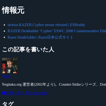
情報元
serious.RAZER.Cypher mouse released | ESReality
RAZER Deathadder ‘Cypher’ ESWC 2008 Commemorative Edition
Razer DeathAdder | Razer日本公式サイト
この記事を書いた人
Yossy
Negitaku.org 運営者(2002年より)。Counter-Str
記事一覧へ
@YossyFPS
タグ