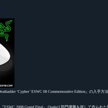
ス
hadder ‘Cypher’ ESWC 08 Commemorative Edition
uski 選手の『ESWC 2008 Grand Final』 Quake3 部門優