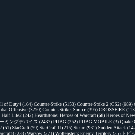
ll of Duty4
(164)
Counter-Strike
(5153)
Counter-Strike 2 (CS2)
(989)
lobal Offensive
(3250)
Counter-Strike: Source
(395)
CROSSFIRE
(113
)
Half-Life2
(242)
Hearthstone: Heroes of Warcraft
(68)
Heroes of New
ゲーミングデバイス
(2437)
PUBG
(252)
PUBG MOBILE
(3)
Quake 
 2
(51)
StarCraft
(59)
StarCraft II
(215)
Steam
(931)
Sudden Attack
(14
rcraft3
(233)
Warsow
(271)
Wolfenstein: Enemy Territory
(35)
トピ