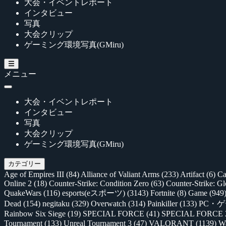
大会・イベントレポート
インタビュー
写真
大会クリップ
ゲーミング環境写真(GMiru)
メニュー
大会・イベントレポート
インタビュー
写真
大会クリップ
ゲーミング環境写真(GMiru)
カテゴリー
Age of Empires III
(84)
Alliance of Valiant Arms
(233)
Artifact
(6)
Ca
Online 2
(18)
Counter-Strike: Condition Zero
(63)
Counter-Strike: G
QuakeWars
(116)
esports(eスポーツ)
(3143)
Fortnite
(8)
Game
(949
Dead
(154)
negitaku
(329)
Overwatch
(314)
Painkiller
(133)
PC・
Rainbow Six Siege
(19)
SPECIAL FORCE
(41)
SPECIAL FORCE
Tournament
(133)
Unreal Tournament 3
(47)
VALORANT
(1139)
Wa