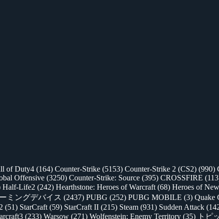
ll of Duty4
(164)
Counter-Strike
(5153)
Counter-Strike 2 (CS2)
(990)
lobal Offensive
(3250)
Counter-Strike: Source
(395)
CROSSFIRE
(113
)
Half-Life2
(242)
Hearthstone: Heroes of Warcraft
(68)
Heroes of New
ゲーミングデバイス
(2437)
PUBG
(252)
PUBG MOBILE
(3)
Quake 
 2
(51)
StarCraft
(59)
StarCraft II
(215)
Steam
(931)
Sudden Attack
(14
rcraft3
(233)
Warsow
(271)
Wolfenstein: Enemy Territory
(35)
トピ