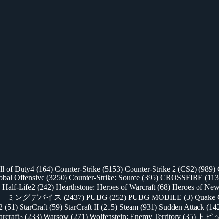
ll of Duty4
(164)
Counter-Strike
(5153)
Counter-Strike 2 (CS2)
(989)
lobal Offensive
(3250)
Counter-Strike: Source
(395)
CROSSFIRE
(113
)
Half-Life2
(242)
Hearthstone: Heroes of Warcraft
(68)
Heroes of New
ゲーミングデバイス
(2437)
PUBG
(252)
PUBG MOBILE
(3)
Quake 
 2
(51)
StarCraft
(59)
StarCraft II
(215)
Steam
(931)
Sudden Attack
(14
rcraft3
(233)
Warsow
(271)
Wolfenstein: Enemy Territory
(35)
トピ