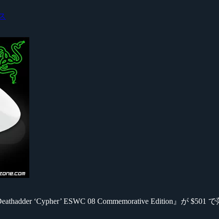
ス
dder ‘Cypher’ ESWC 08 Commemorative Edition』が $