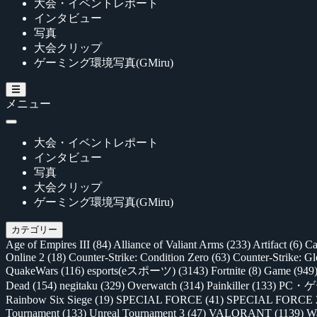
大会・イベントレポート
インタビュー
写真
大会クリップ
ゲーミング環境写真(GMiru)
メニュー
大会・イベントレポート
インタビュー
写真
大会クリップ
ゲーミング環境写真(GMiru)
カテゴリー
Age of Empires III
(84)
Alliance of Valiant Arms
(233)
Artifact
(6)
Ca
Online 2
(18)
Counter-Strike: Condition Zero
(63)
Counter-Strike: G
QuakeWars
(116)
esports(eスポーツ)
(3143)
Fortnite
(8)
Game
(949
Dead
(154)
negitaku
(329)
Overwatch
(314)
Painkiller
(133)
PC・
Rainbow Six Siege
(19)
SPECIAL FORCE
(41)
SPECIAL FORCE
Tournament
(133)
Unreal Tournament 3
(47)
VALORANT
(1139)
Wa