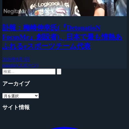
訃報：梅崎伸幸氏(『DetonatioN
FocusMe』創設者)、日本で最も情熱あ
ふれるeスポーツチーム代表
2026年8月3日
esports(eスポーツ)
アーカイブ
サイト情報