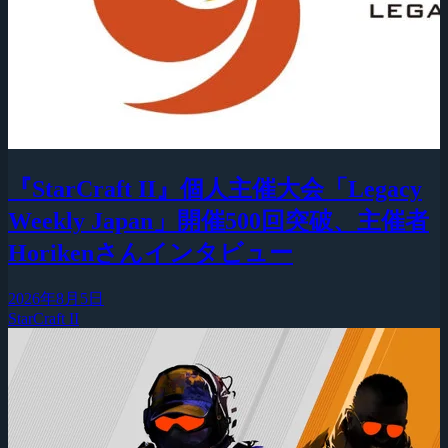
『StarCraft II』個人主催大会「Legacy
Weekly Japan」開催500回突破、主催者
Horikenさんインタビュー
2026年8月5日
StarCraft II