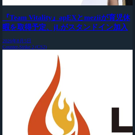
『Team Vitality』apEXとmeziiが育児休
暇を取得予定、jLがスタンドイン加入
2026年8月5日
Counter-Strike 2 (CS2)