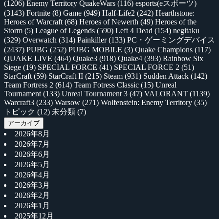
(1206)
Enemy Territory QuakeWars
(116)
esports(eスポーツ)
(3143)
Fortnite
(8)
Game
(949)
Half-Life2
(242)
Hearthstone:
Heroes of Warcraft
(68)
Heroes of Newerth
(49)
Heroes of the
Storm
(5)
League of Legends
(590)
Left 4 Dead
(154)
negitaku
(329)
Overwatch
(314)
Painkiller
(133)
PC・ゲーミングデバイス
(2437)
PUBG
(252)
PUBG MOBILE
(3)
Quake Champions
(117)
QUAKE LIVE
(464)
Quake3
(918)
Quake4
(393)
Rainbow Six
Siege
(19)
SPECIAL FORCE
(41)
SPECIAL FORCE 2
(51)
StarCraft
(59)
StarCraft II
(215)
Steam
(931)
Sudden Attack
(142)
Team Fortress 2
(614)
Team Fotress Classic
(15)
Unreal
Tournament
(133)
Unreal Tournament 3
(47)
VALORANT
(1139)
Warcraft3
(233)
Warsow
(271)
Wolfenstein: Enemy Territory
(35)
トピック
(12)
未分類
(7)
アーカイブ
2026年8月
2026年7月
2026年6月
2026年5月
2026年4月
2026年3月
2026年2月
2026年1月
2025年12月