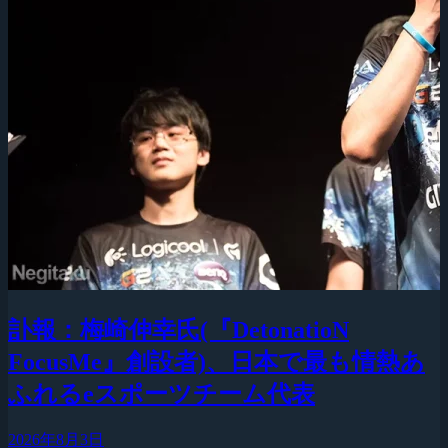
訃報：梅崎伸幸氏(『DetonatioN
FocusMe』創設者)、日本で最も情熱あ
ふれるeスポーツチーム代表
2026年8月3日