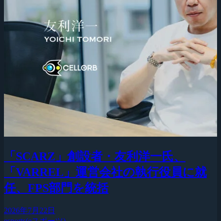
「SCARZ」創設者・友利洋一氏、
「VARREL」運営会社の執行役員に就
任、FPS部門を統括
2026年7月22日
esports(eスポーツ)