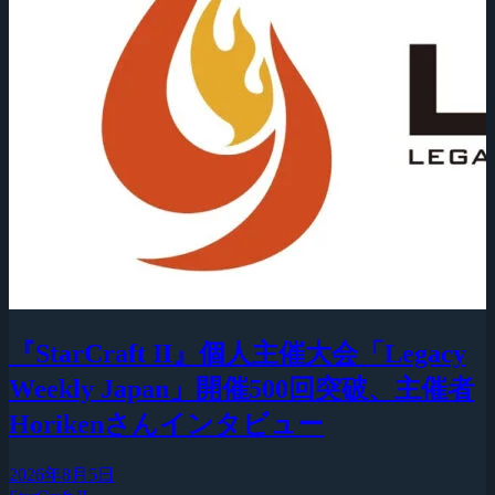
『StarCraft II』個人主催大会「Legacy
Weekly Japan」開催500回突破、主催者
Horikenさんインタビュー
2026年8月5日