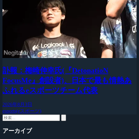
訃報：梅崎伸幸氏(『DetonatioN
FocusMe』創設者)、日本で最も情熱あ
ふれるeスポーツチーム代表
2026年8月3日
esports(eスポーツ)
アーカイブ