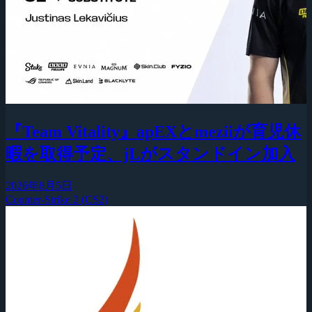
『Team Vitality』apEXとmeziiが育児休
暇を取得予定、jLがスタンドイン加入
2026年8月5日
Counter-Strike 2 (CS2)