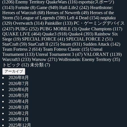
(1206)
Enemy Territory QuakeWars
(116)
esports(eスポーツ)
(3143)
Fortnite
(8)
Game
(949)
Half-Life2
(242)
Hearthstone:
Heroes of Warcraft
(68)
Heroes of Newerth
(49)
Heroes of the
Storm
(5)
League of Legends
(590)
Left 4 Dead
(154)
negitaku
(329)
Overwatch
(314)
Painkiller
(133)
PC・ゲーミングデバイス
(2437)
PUBG
(252)
PUBG MOBILE
(3)
Quake Champions
(117)
QUAKE LIVE
(464)
Quake3
(918)
Quake4
(393)
Rainbow Six
Siege
(19)
SPECIAL FORCE
(41)
SPECIAL FORCE 2
(51)
StarCraft
(59)
StarCraft II
(215)
Steam
(931)
Sudden Attack
(142)
Team Fortress 2
(614)
Team Fotress Classic
(15)
Unreal
Tournament
(133)
Unreal Tournament 3
(47)
VALORANT
(1139)
Warcraft3
(233)
Warsow
(271)
Wolfenstein: Enemy Territory
(35)
トピック
(12)
未分類
(7)
アーカイブ
2026年8月
2026年7月
2026年6月
2026年5月
2026年4月
2026年3月
2026年2月
2026年1月
2025年12月