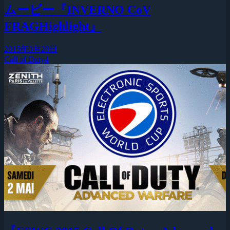
ムービー『INVERNO CoV
FRAGHighlight』
2015年3月28日
Call of Duty4