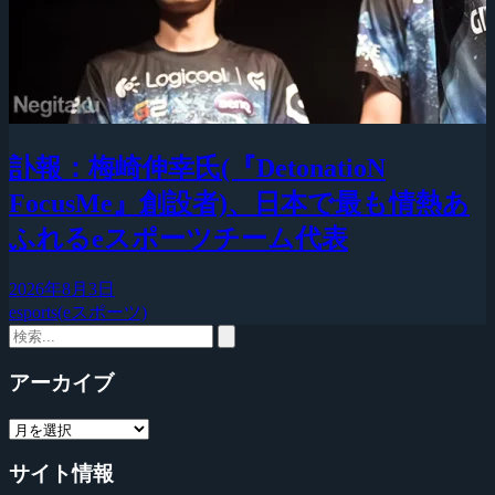
訃報：梅崎伸幸氏(『DetonatioN
FocusMe』創設者)、日本で最も情熱あ
ふれるeスポーツチーム代表
2026年8月3日
esports(eスポーツ)
アーカイブ
サイト情報