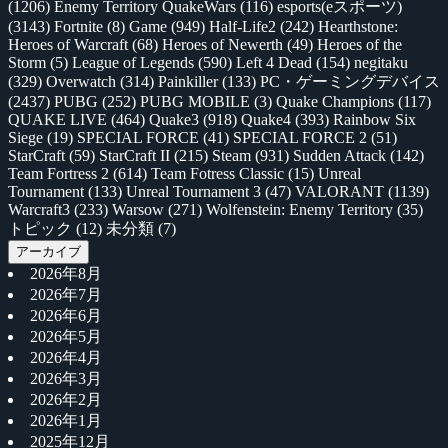
(1206)
Enemy Territory QuakeWars
(116)
esports(eスポーツ)
(3143)
Fortnite
(8)
Game
(949)
Half-Life2
(242)
Hearthstone:
Heroes of Warcraft
(68)
Heroes of Newerth
(49)
Heroes of the
Storm
(5)
League of Legends
(590)
Left 4 Dead
(154)
negitaku
(329)
Overwatch
(314)
Painkiller
(133)
PC・ゲーミングデバイス
(2437)
PUBG
(252)
PUBG MOBILE
(3)
Quake Champions
(117)
QUAKE LIVE
(464)
Quake3
(918)
Quake4
(393)
Rainbow Six
Siege
(19)
SPECIAL FORCE
(41)
SPECIAL FORCE 2
(51)
StarCraft
(59)
StarCraft II
(215)
Steam
(931)
Sudden Attack
(142)
Team Fortress 2
(614)
Team Fotress Classic
(15)
Unreal
Tournament
(133)
Unreal Tournament 3
(47)
VALORANT
(1139)
Warcraft3
(233)
Warsow
(271)
Wolfenstein: Enemy Territory
(35)
トピック
(12)
未分類
(7)
アーカイブ
2026年8月
2026年7月
2026年6月
2026年5月
2026年4月
2026年3月
2026年2月
2026年1月
2025年12月