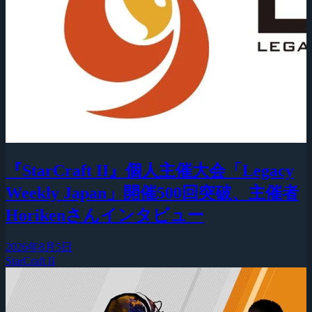
『StarCraft II』個人主催大会「Legacy
Weekly Japan」開催500回突破、主催者
Horikenさんインタビュー
2026年8月5日
StarCraft II