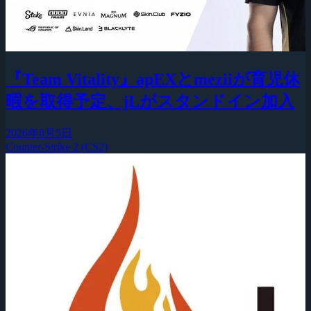
『Team Vitality』apEXとmeziiが育児休
暇を取得予定、jLがスタンドイン加入
2026年8月5日
Counter-Strike 2 (CS2)