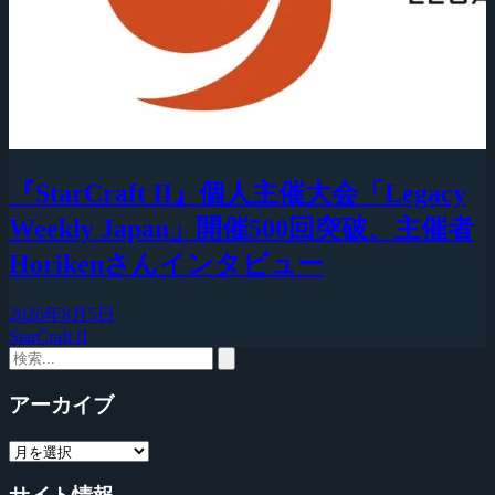
『StarCraft II』個人主催大会「Legacy
Weekly Japan」開催500回突破、主催者
Horikenさんインタビュー
2026年8月5日
StarCraft II
アーカイブ