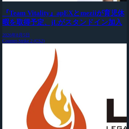
『Team Vitality』apEXとmeziiが育児休
暇を取得予定、jLがスタンドイン加入
2026年8月5日
Counter-Strike 2 (CS2)