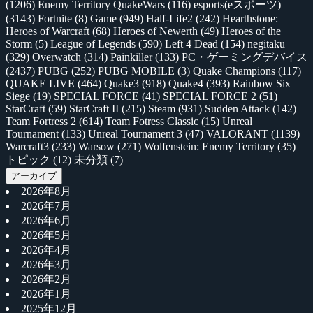
(1206)
Enemy Territory QuakeWars
(116)
esports(eスポーツ)
(3143)
Fortnite
(8)
Game
(949)
Half-Life2
(242)
Hearthstone:
Heroes of Warcraft
(68)
Heroes of Newerth
(49)
Heroes of the
Storm
(5)
League of Legends
(590)
Left 4 Dead
(154)
negitaku
(329)
Overwatch
(314)
Painkiller
(133)
PC・ゲーミングデバイス
(2437)
PUBG
(252)
PUBG MOBILE
(3)
Quake Champions
(117)
QUAKE LIVE
(464)
Quake3
(918)
Quake4
(393)
Rainbow Six
Siege
(19)
SPECIAL FORCE
(41)
SPECIAL FORCE 2
(51)
StarCraft
(59)
StarCraft II
(215)
Steam
(931)
Sudden Attack
(142)
Team Fortress 2
(614)
Team Fotress Classic
(15)
Unreal
Tournament
(133)
Unreal Tournament 3
(47)
VALORANT
(1139)
Warcraft3
(233)
Warsow
(271)
Wolfenstein: Enemy Territory
(35)
トピック
(12)
未分類
(7)
アーカイブ
2026年8月
2026年7月
2026年6月
2026年5月
2026年4月
2026年3月
2026年2月
2026年1月
2025年12月