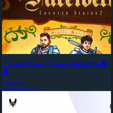
「Gentle Mates」Counter-Strikeから撤
退
2026年8月8日
Counter-Strike 2 (CS2)