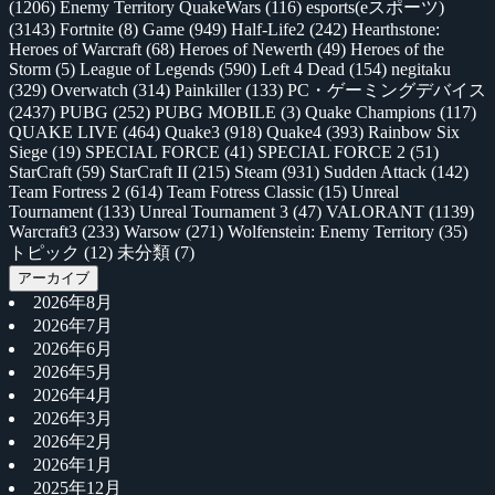
(1206)
Enemy Territory QuakeWars
(116)
esports(eスポーツ)
(3143)
Fortnite
(8)
Game
(949)
Half-Life2
(242)
Hearthstone:
Heroes of Warcraft
(68)
Heroes of Newerth
(49)
Heroes of the
Storm
(5)
League of Legends
(590)
Left 4 Dead
(154)
negitaku
(329)
Overwatch
(314)
Painkiller
(133)
PC・ゲーミングデバイス
(2437)
PUBG
(252)
PUBG MOBILE
(3)
Quake Champions
(117)
QUAKE LIVE
(464)
Quake3
(918)
Quake4
(393)
Rainbow Six
Siege
(19)
SPECIAL FORCE
(41)
SPECIAL FORCE 2
(51)
StarCraft
(59)
StarCraft II
(215)
Steam
(931)
Sudden Attack
(142)
Team Fortress 2
(614)
Team Fotress Classic
(15)
Unreal
Tournament
(133)
Unreal Tournament 3
(47)
VALORANT
(1139)
Warcraft3
(233)
Warsow
(271)
Wolfenstein: Enemy Territory
(35)
トピック
(12)
未分類
(7)
アーカイブ
2026年8月
2026年7月
2026年6月
2026年5月
2026年4月
2026年3月
2026年2月
2026年1月
2025年12月