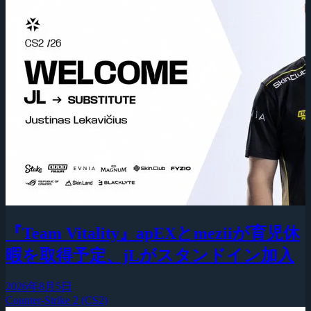
『Team Vitality』apEXとmeziiが育児休
暇を取得予定、jLがスタンドイン加入
2026年8月5日
Counter-Strike 2 (CS2)