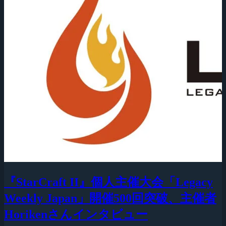
『StarCraft II』個人主催大会「Legacy
Weekly Japan」開催500回突破、主催者
Horikenさんインタビュー