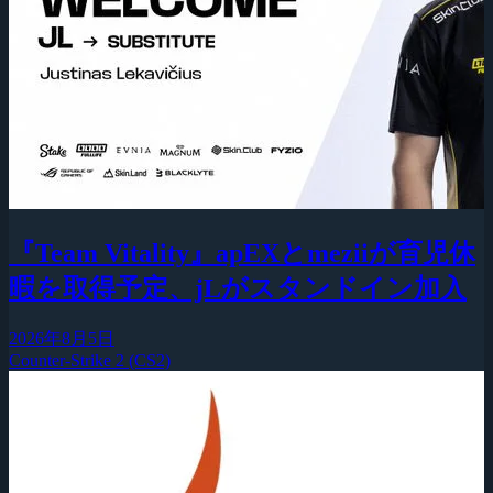
『Team Vitality』apEXとmeziiが育児休
暇を取得予定、jLがスタンドイン加入
2026年8月5日
Counter-Strike 2 (CS2)