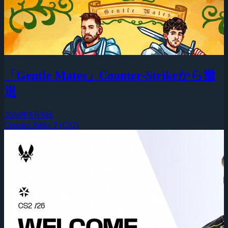
「Gentle Mates」Counter-Strikeから撤
退
2026年8月8日
Counter-Strike 2 (CS2)