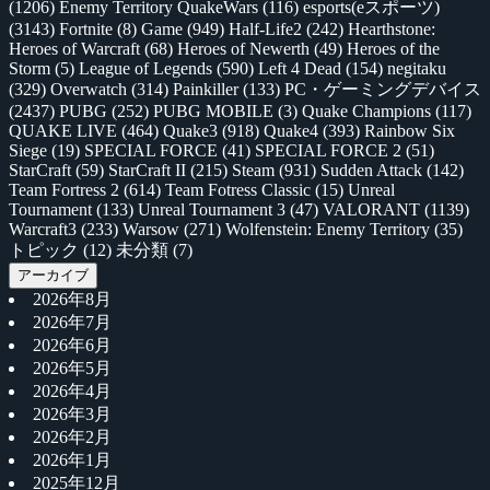
(1206)
Enemy Territory QuakeWars
(116)
esports(eスポーツ)
(3143)
Fortnite
(8)
Game
(949)
Half-Life2
(242)
Hearthstone:
Heroes of Warcraft
(68)
Heroes of Newerth
(49)
Heroes of the
Storm
(5)
League of Legends
(590)
Left 4 Dead
(154)
negitaku
(329)
Overwatch
(314)
Painkiller
(133)
PC・ゲーミングデバイス
(2437)
PUBG
(252)
PUBG MOBILE
(3)
Quake Champions
(117)
QUAKE LIVE
(464)
Quake3
(918)
Quake4
(393)
Rainbow Six
Siege
(19)
SPECIAL FORCE
(41)
SPECIAL FORCE 2
(51)
StarCraft
(59)
StarCraft II
(215)
Steam
(931)
Sudden Attack
(142)
Team Fortress 2
(614)
Team Fotress Classic
(15)
Unreal
Tournament
(133)
Unreal Tournament 3
(47)
VALORANT
(1139)
Warcraft3
(233)
Warsow
(271)
Wolfenstein: Enemy Territory
(35)
トピック
(12)
未分類
(7)
アーカイブ
2026年8月
2026年7月
2026年6月
2026年5月
2026年4月
2026年3月
2026年2月
2026年1月
2025年12月