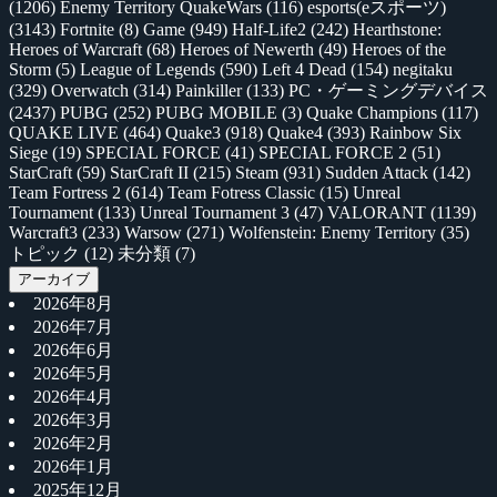
(1206)
Enemy Territory QuakeWars
(116)
esports(eスポーツ)
(3143)
Fortnite
(8)
Game
(949)
Half-Life2
(242)
Hearthstone:
Heroes of Warcraft
(68)
Heroes of Newerth
(49)
Heroes of the
Storm
(5)
League of Legends
(590)
Left 4 Dead
(154)
negitaku
(329)
Overwatch
(314)
Painkiller
(133)
PC・ゲーミングデバイス
(2437)
PUBG
(252)
PUBG MOBILE
(3)
Quake Champions
(117)
QUAKE LIVE
(464)
Quake3
(918)
Quake4
(393)
Rainbow Six
Siege
(19)
SPECIAL FORCE
(41)
SPECIAL FORCE 2
(51)
StarCraft
(59)
StarCraft II
(215)
Steam
(931)
Sudden Attack
(142)
Team Fortress 2
(614)
Team Fotress Classic
(15)
Unreal
Tournament
(133)
Unreal Tournament 3
(47)
VALORANT
(1139)
Warcraft3
(233)
Warsow
(271)
Wolfenstein: Enemy Territory
(35)
トピック
(12)
未分類
(7)
アーカイブ
2026年8月
2026年7月
2026年6月
2026年5月
2026年4月
2026年3月
2026年2月
2026年1月
2025年12月