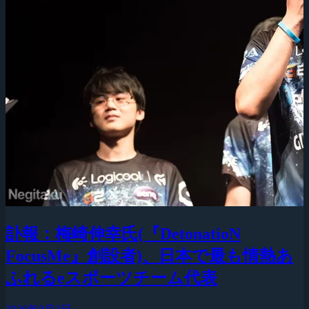
訃報：梅崎伸幸氏(『DetonatioN
FocusMe』創設者)、日本で最も情熱あ
ふれるeスポーツチーム代表