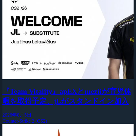
『Team Vitality』apEXとmeziiが育児休
暇を取得予定、jLがスタンドイン加入
2026年8月5日
Counter-Strike 2 (CS2)