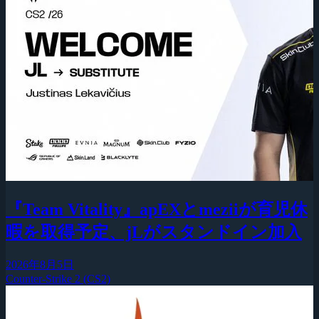
『Team Vitality』apEXとmeziiが育児休
暇を取得予定、jLがスタンドイン加入
2026年8月5日
Counter-Strike 2 (CS2)