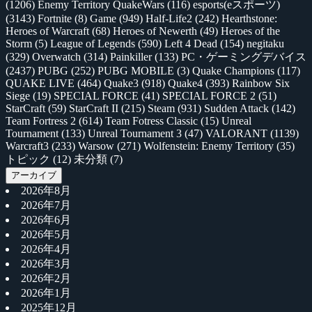
(1206)
Enemy Territory QuakeWars
(116)
esports(eスポーツ)
(3143)
Fortnite
(8)
Game
(949)
Half-Life2
(242)
Hearthstone:
Heroes of Warcraft
(68)
Heroes of Newerth
(49)
Heroes of the
Storm
(5)
League of Legends
(590)
Left 4 Dead
(154)
negitaku
(329)
Overwatch
(314)
Painkiller
(133)
PC・ゲーミングデバイス
(2437)
PUBG
(252)
PUBG MOBILE
(3)
Quake Champions
(117)
QUAKE LIVE
(464)
Quake3
(918)
Quake4
(393)
Rainbow Six
Siege
(19)
SPECIAL FORCE
(41)
SPECIAL FORCE 2
(51)
StarCraft
(59)
StarCraft II
(215)
Steam
(931)
Sudden Attack
(142)
Team Fortress 2
(614)
Team Fotress Classic
(15)
Unreal
Tournament
(133)
Unreal Tournament 3
(47)
VALORANT
(1139)
Warcraft3
(233)
Warsow
(271)
Wolfenstein: Enemy Territory
(35)
トピック
(12)
未分類
(7)
アーカイブ
2026年8月
2026年7月
2026年6月
2026年5月
2026年4月
2026年3月
2026年2月
2026年1月
2025年12月