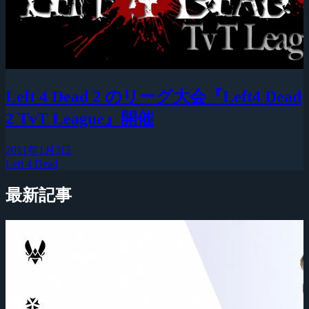
Left 4 Dead 2 のリーグ大会『Left4 Dead
2 TvT League』開催
2011年1月3日
Left 4 Dead
最新記事