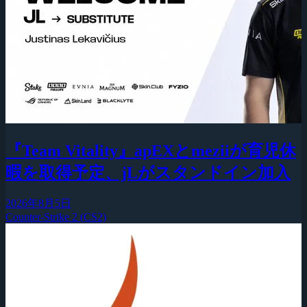
『Team Vitality』apEXとmeziiが育児休
暇を取得予定、jLがスタンドイン加入
2026年8月5日
Counter-Strike 2 (CS2)