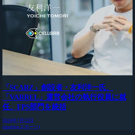
「SCARZ」創設者・友利洋一氏、
「VARREL」運営会社の執行役員に就
任、FPS部門を統括
2026年7月22日
esports(eスポーツ)