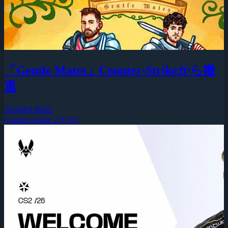
「Gentle Mates」Counter-Strikeから撤
退
2026年8月8日
Counter-Strike 2 (CS2)