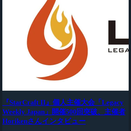
『StarCraft II』個人主催大会「Legacy
Weekly Japan」開催500回突破、主催者
Horikenさんインタビュー