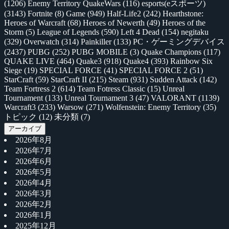
(1206)
Enemy Territory QuakeWars
(116)
esports(eスポーツ)
(3143)
Fortnite
(8)
Game
(949)
Half-Life2
(242)
Hearthstone:
Heroes of Warcraft
(68)
Heroes of Newerth
(49)
Heroes of the
Storm
(5)
League of Legends
(590)
Left 4 Dead
(154)
negitaku
(329)
Overwatch
(314)
Painkiller
(133)
PC・ゲーミングデバイス
(2437)
PUBG
(252)
PUBG MOBILE
(3)
Quake Champions
(117)
QUAKE LIVE
(464)
Quake3
(918)
Quake4
(393)
Rainbow Six
Siege
(19)
SPECIAL FORCE
(41)
SPECIAL FORCE 2
(51)
StarCraft
(59)
StarCraft II
(215)
Steam
(931)
Sudden Attack
(142)
Team Fortress 2
(614)
Team Fotress Classic
(15)
Unreal
Tournament
(133)
Unreal Tournament 3
(47)
VALORANT
(1139)
Warcraft3
(233)
Warsow
(271)
Wolfenstein: Enemy Territory
(35)
トピック
(12)
未分類
(7)
アーカイブ
2026年8月
2026年7月
2026年6月
2026年5月
2026年4月
2026年3月
2026年2月
2026年1月
2025年12月