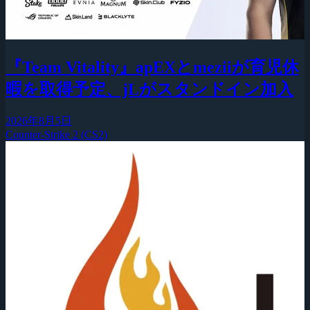
『Team Vitality』apEXとmeziiが育児休
暇を取得予定、jLがスタンドイン加入
2026年8月5日
Counter-Strike 2 (CS2)