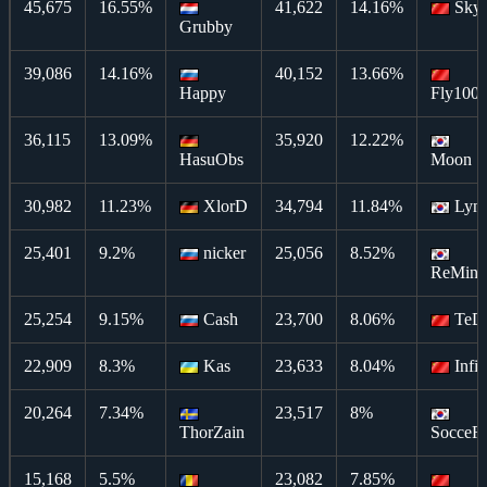
45,675
16.55%
41,622
14.16%
Sky
Grubby
39,086
14.16%
40,152
13.66%
Happy
Fly100
36,115
13.09%
35,920
12.22%
HasuObs
Moon
30,982
11.23%
XlorD
34,794
11.84%
Lyn
25,401
9.2%
nicker
25,056
8.52%
ReMin
25,254
9.15%
Cash
23,700
8.06%
TeD
22,909
8.3%
Kas
23,633
8.04%
Infi
20,264
7.34%
23,517
8%
ThorZain
SocceR
15,168
5.5%
23,082
7.85%