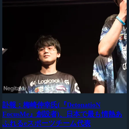
訃報：梅崎伸幸氏(『DetonatioN
FocusMe』創設者)、日本で最も情熱あ
ふれるeスポーツチーム代表