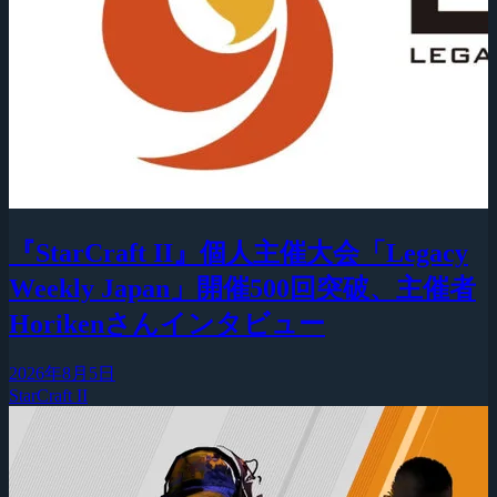
『StarCraft II』個人主催大会「Legacy
Weekly Japan」開催500回突破、主催者
Horikenさんインタビュー
2026年8月5日
StarCraft II