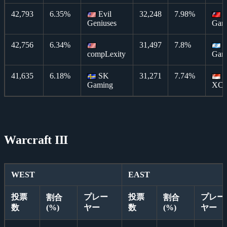
42,793
6.35%
Evil
32,248
7.98%
Geniuses
Gam
42,756
6.34%
31,497
7.8%
e
compLexity
Gam
41,635
6.18%
SK
31,271
7.74%
T
Gaming
XC
Warcraft III
WEST
EAST
投票
プレー
投票
プレー
割合
割合
数
(%)
ヤー
数
(%)
ヤー