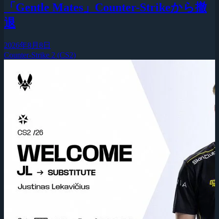
「Gentle Mates」Counter-Strikeから撤
退
2026年8月8日
Counter-Strike 2 (CS2)