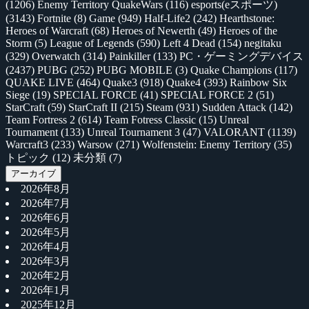
(1206)
Enemy Territory QuakeWars
(116)
esports(eスポーツ)
(3143)
Fortnite
(8)
Game
(949)
Half-Life2
(242)
Hearthstone:
Heroes of Warcraft
(68)
Heroes of Newerth
(49)
Heroes of the
Storm
(5)
League of Legends
(590)
Left 4 Dead
(154)
negitaku
(329)
Overwatch
(314)
Painkiller
(133)
PC・ゲーミングデバイス
(2437)
PUBG
(252)
PUBG MOBILE
(3)
Quake Champions
(117)
QUAKE LIVE
(464)
Quake3
(918)
Quake4
(393)
Rainbow Six
Siege
(19)
SPECIAL FORCE
(41)
SPECIAL FORCE 2
(51)
StarCraft
(59)
StarCraft II
(215)
Steam
(931)
Sudden Attack
(142)
Team Fortress 2
(614)
Team Fotress Classic
(15)
Unreal
Tournament
(133)
Unreal Tournament 3
(47)
VALORANT
(1139)
Warcraft3
(233)
Warsow
(271)
Wolfenstein: Enemy Territory
(35)
トピック
(12)
未分類
(7)
アーカイブ
2026年8月
2026年7月
2026年6月
2026年5月
2026年4月
2026年3月
2026年2月
2026年1月
2025年12月