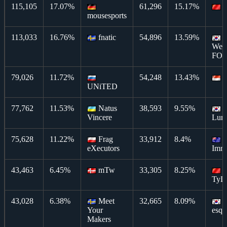
115,105
17.07%
61,296
15.17%
T
mousesports
113,033
16.76%
fnatic
54,896
13.59%
WeM
FO
79,026
11.72%
54,248
13.43%
T
UNiTED
77,762
11.53%
Natus
38,593
9.55%
Vincere
Luna
75,628
11.22%
Frag
33,912
8.4%
T
eXecutors
Imm
43,463
6.45%
mTw
33,305
8.25%
TyL
43,028
6.38%
Meet
32,665
8.09%
Your
esq.
Makers