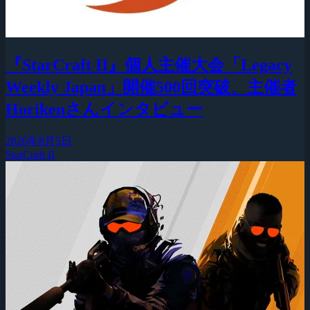
『StarCraft II』個人主催大会「Legacy
Weekly Japan」開催500回突破、主催者
Horikenさんインタビュー
2026年8月5日
StarCraft II