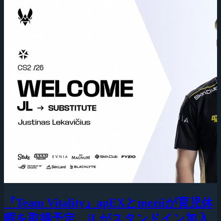
『Team Vitality』apEXとmeziiが育児休
暇を取得予定、jLがスタンドイン加入