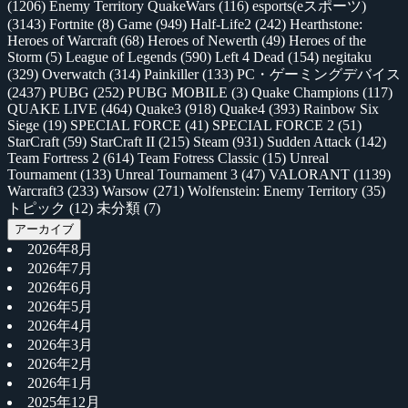
(1206)
Enemy Territory QuakeWars
(116)
esports(eスポーツ)
(3143)
Fortnite
(8)
Game
(949)
Half-Life2
(242)
Hearthstone:
Heroes of Warcraft
(68)
Heroes of Newerth
(49)
Heroes of the
Storm
(5)
League of Legends
(590)
Left 4 Dead
(154)
negitaku
(329)
Overwatch
(314)
Painkiller
(133)
PC・ゲーミングデバイス
(2437)
PUBG
(252)
PUBG MOBILE
(3)
Quake Champions
(117)
QUAKE LIVE
(464)
Quake3
(918)
Quake4
(393)
Rainbow Six
Siege
(19)
SPECIAL FORCE
(41)
SPECIAL FORCE 2
(51)
StarCraft
(59)
StarCraft II
(215)
Steam
(931)
Sudden Attack
(142)
Team Fortress 2
(614)
Team Fotress Classic
(15)
Unreal
Tournament
(133)
Unreal Tournament 3
(47)
VALORANT
(1139)
Warcraft3
(233)
Warsow
(271)
Wolfenstein: Enemy Territory
(35)
トピック
(12)
未分類
(7)
アーカイブ
2026年8月
2026年7月
2026年6月
2026年5月
2026年4月
2026年3月
2026年2月
2026年1月
2025年12月