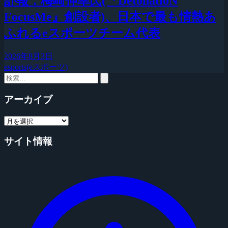
訃報：梅崎伸幸氏(『DetonatioN
FocusMe』創設者)、日本で最も情熱あ
ふれるeスポーツチーム代表
2026年8月3日
esports(eスポーツ)
アーカイブ
サイト情報