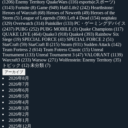
(1206)
Enemy Territory QuakeWars
(116)
esports(eスポーツ)
(3143)
Fortnite
(8)
Game
(949)
Half-Life2
(242)
Hearthstone:
Heroes of Warcraft
(68)
Heroes of Newerth
(49)
Heroes of the
Storm
(5)
League of Legends
(590)
Left 4 Dead
(154)
negitaku
(329)
Overwatch
(314)
Painkiller
(133)
PC・ゲーミングデバイス
(2437)
PUBG
(252)
PUBG MOBILE
(3)
Quake Champions
(117)
QUAKE LIVE
(464)
Quake3
(918)
Quake4
(393)
Rainbow Six
Siege
(19)
SPECIAL FORCE
(41)
SPECIAL FORCE 2
(51)
StarCraft
(59)
StarCraft II
(215)
Steam
(931)
Sudden Attack
(142)
Team Fortress 2
(614)
Team Fotress Classic
(15)
Unreal
Tournament
(133)
Unreal Tournament 3
(47)
VALORANT
(1139)
Warcraft3
(233)
Warsow
(271)
Wolfenstein: Enemy Territory
(35)
トピック
(12)
未分類
(7)
アーカイブ
2026年8月
2026年7月
2026年6月
2026年5月
2026年4月
2026年3月
2026年2月
2026年1月
2025年12月