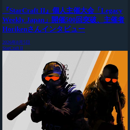
『StarCraft II』個人主催大会「Legacy
Weekly Japan」開催500回突破、主催者
Horikenさんインタビュー
2026年8月5日
StarCraft II