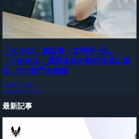
「SCARZ」創設者・友利洋一氏、
「VARREL」運営会社の執行役員に就
任、FPS部門を統括
2026年7月22日
esports(eスポーツ)
最新記事