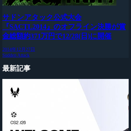
サドンアタック公式大会
『SACTL2014』のオフライン決勝が賞
金総額約371万円で12/28(日)に開催
2014年12月27日
Sudden Attack
最新記事