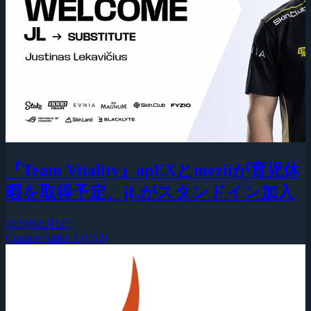
『Team Vitality』apEXとmeziiが育児休
暇を取得予定、jLがスタンドイン加入
2026年8月5日
Counter-Strike 2 (CS2)