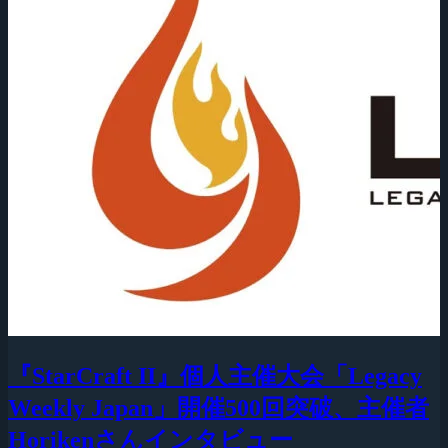
『StarCraft II』個人主催大会「Legacy
Weekly Japan」開催500回突破、主催者
Horikenさんインタビュー