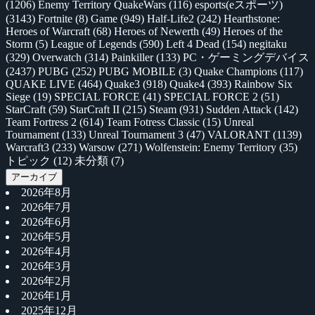
(1206)
Enemy Territory QuakeWars
(116)
esports(eスポーツ)
(3143)
Fortnite
(8)
Game
(949)
Half-Life2
(242)
Hearthstone:
Heroes of Warcraft
(68)
Heroes of Newerth
(49)
Heroes of the
Storm
(5)
League of Legends
(590)
Left 4 Dead
(154)
negitaku
(329)
Overwatch
(314)
Painkiller
(133)
PC・ゲーミングデバイス
(2437)
PUBG
(252)
PUBG MOBILE
(3)
Quake Champions
(117)
QUAKE LIVE
(464)
Quake3
(918)
Quake4
(393)
Rainbow Six
Siege
(19)
SPECIAL FORCE
(41)
SPECIAL FORCE 2
(51)
StarCraft
(59)
StarCraft II
(215)
Steam
(931)
Sudden Attack
(142)
Team Fortress 2
(614)
Team Fotress Classic
(15)
Unreal
Tournament
(133)
Unreal Tournament 3
(47)
VALORANT
(1139)
Warcraft3
(233)
Warsow
(271)
Wolfenstein: Enemy Territory
(35)
トピック
(12)
未分類
(7)
アーカイブ
2026年8月
2026年7月
2026年6月
2026年5月
2026年4月
2026年3月
2026年2月
2026年1月
2025年12月