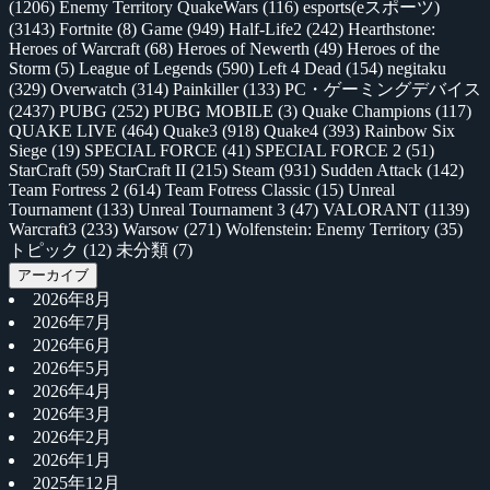
(1206)
Enemy Territory QuakeWars
(116)
esports(eスポーツ)
(3143)
Fortnite
(8)
Game
(949)
Half-Life2
(242)
Hearthstone:
Heroes of Warcraft
(68)
Heroes of Newerth
(49)
Heroes of the
Storm
(5)
League of Legends
(590)
Left 4 Dead
(154)
negitaku
(329)
Overwatch
(314)
Painkiller
(133)
PC・ゲーミングデバイス
(2437)
PUBG
(252)
PUBG MOBILE
(3)
Quake Champions
(117)
QUAKE LIVE
(464)
Quake3
(918)
Quake4
(393)
Rainbow Six
Siege
(19)
SPECIAL FORCE
(41)
SPECIAL FORCE 2
(51)
StarCraft
(59)
StarCraft II
(215)
Steam
(931)
Sudden Attack
(142)
Team Fortress 2
(614)
Team Fotress Classic
(15)
Unreal
Tournament
(133)
Unreal Tournament 3
(47)
VALORANT
(1139)
Warcraft3
(233)
Warsow
(271)
Wolfenstein: Enemy Territory
(35)
トピック
(12)
未分類
(7)
アーカイブ
2026年8月
2026年7月
2026年6月
2026年5月
2026年4月
2026年3月
2026年2月
2026年1月
2025年12月