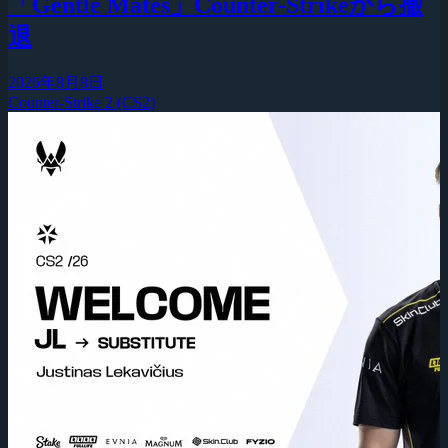
「Gentle Mates」Counter-Strikeから撤
退
2026年8月8日
Counter-Strike 2 (CS2)