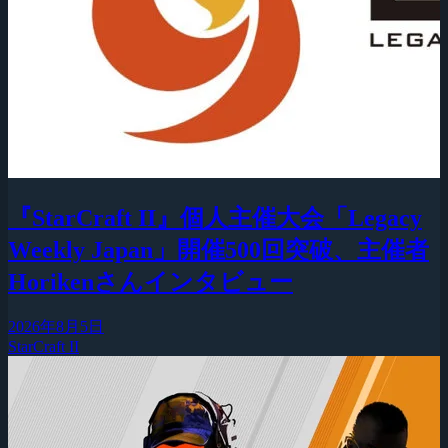
『StarCraft II』個人主催大会「Legacy
Weekly Japan」開催500回突破、主催者
Horikenさんインタビュー
2026年8月5日
StarCraft II