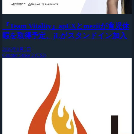
『Team Vitality』apEXとmeziiが育児休
暇を取得予定、jLがスタンドイン加入
2026年8月5日
Counter-Strike 2 (CS2)