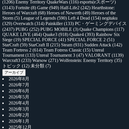
(1206)
Enemy Territory QuakeWars
(116)
esports(eスポーツ)
(3143)
Fortnite
(8)
Game
(949)
Half-Life2
(242)
Hearthstone:
Heroes of Warcraft
(68)
Heroes of Newerth
(49)
Heroes of the
Storm
(5)
League of Legends
(590)
Left 4 Dead
(154)
negitaku
(329)
Overwatch
(314)
Painkiller
(133)
PC・ゲーミングデバイス
(2437)
PUBG
(252)
PUBG MOBILE
(3)
Quake Champions
(117)
QUAKE LIVE
(464)
Quake3
(918)
Quake4
(393)
Rainbow Six
Siege
(19)
SPECIAL FORCE
(41)
SPECIAL FORCE 2
(51)
StarCraft
(59)
StarCraft II
(215)
Steam
(931)
Sudden Attack
(142)
Team Fortress 2
(614)
Team Fotress Classic
(15)
Unreal
Tournament
(133)
Unreal Tournament 3
(47)
VALORANT
(1139)
Warcraft3
(233)
Warsow
(271)
Wolfenstein: Enemy Territory
(35)
トピック
(12)
未分類
(7)
アーカイブ
2026年8月
2026年7月
2026年6月
2026年5月
2026年4月
2026年3月
2026年2月
2026年1月
2025年12月