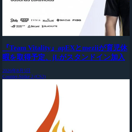
『Team Vitality』apEXとmeziiが育児休
暇を取得予定、jLがスタンドイン加入
2026年8月5日
Counter-Strike 2 (CS2)