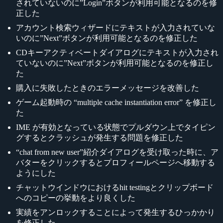
されていないのに”Login”ボタンが利用可能となるのを修
正した
アカウント検索ウィザードにテキストが入力されていな
いのに”Next”ボタンが利用可能となるのを修正した
CDキーアクティベートダイアログにテキストが入力され
ていないのに”Next”ボタンが利用可能となるのを修正し
た
購入に失敗したときのエラーメッセージを改善した
ゲーム起動時の “multiple cache instantiation error” を修正し
た
IME が有効となっている状態でプルダウン上でタイピン
グするとクラッシュが発生する問題を修正した
“chat from new user”紹介ダイアログを受け取った時に、ア
バターをクリックするとプロフィールページへ移動する
ようにした
チャットウインドウにおけるhit testingとクリップボード
へのコピーの挙動をより良くした
実績をアンロックすることによって発生するひっかかり
を修正した