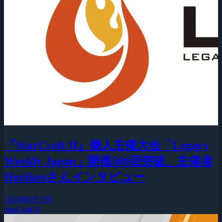
『StarCraft II』個人主催大会「Legacy
Weekly Japan」開催500回突破、主催者
Horikenさんインタビュー
2026年8月5日
StarCraft II