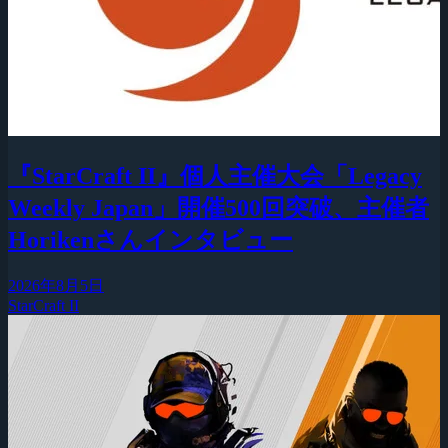
『StarCraft II』個人主催大会「Legacy
Weekly Japan」開催500回突破、主催者
Horikenさんインタビュー
2026年8月5日
StarCraft II