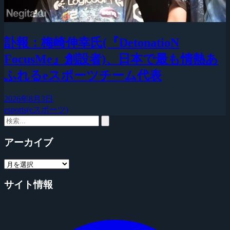
訃報：梅崎伸幸氏(『DetonatioN
FocusMe』創設者)、日本で最も情熱あ
ふれるeスポーツチーム代表
2026年8月3日
esports(eスポーツ)
アーカイブ
サイト情報