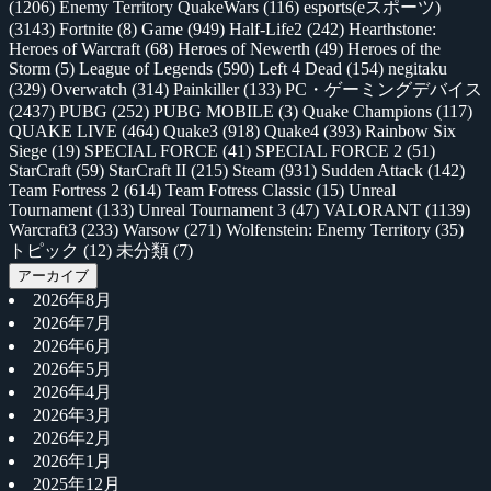
(1206)
Enemy Territory QuakeWars
(116)
esports(eスポーツ)
(3143)
Fortnite
(8)
Game
(949)
Half-Life2
(242)
Hearthstone:
Heroes of Warcraft
(68)
Heroes of Newerth
(49)
Heroes of the
Storm
(5)
League of Legends
(590)
Left 4 Dead
(154)
negitaku
(329)
Overwatch
(314)
Painkiller
(133)
PC・ゲーミングデバイス
(2437)
PUBG
(252)
PUBG MOBILE
(3)
Quake Champions
(117)
QUAKE LIVE
(464)
Quake3
(918)
Quake4
(393)
Rainbow Six
Siege
(19)
SPECIAL FORCE
(41)
SPECIAL FORCE 2
(51)
StarCraft
(59)
StarCraft II
(215)
Steam
(931)
Sudden Attack
(142)
Team Fortress 2
(614)
Team Fotress Classic
(15)
Unreal
Tournament
(133)
Unreal Tournament 3
(47)
VALORANT
(1139)
Warcraft3
(233)
Warsow
(271)
Wolfenstein: Enemy Territory
(35)
トピック
(12)
未分類
(7)
アーカイブ
2026年8月
2026年7月
2026年6月
2026年5月
2026年4月
2026年3月
2026年2月
2026年1月
2025年12月