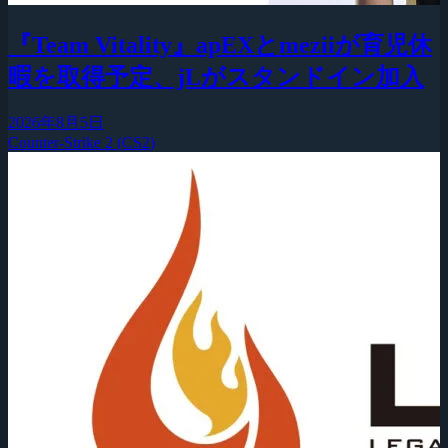
『Team Vitality』apEXとmeziiが育児休
暇を取得予定、jLがスタンドイン加入
2026年8月5日
Counter-Strike 2 (CS2)