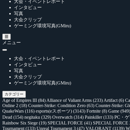
大会・イベントレポート
インタビュー
写真
大会クリップ
ゲーミング環境写真(GMiru)
メニュー
大会・イベントレポート
インタビュー
写真
大会クリップ
ゲーミング環境写真(GMiru)
カテゴリー
Age of Empires III
(84)
Alliance of Valiant Arms
(233)
Artifact
(6)
Ca
Online 2
(18)
Counter-Strike: Condition Zero
(63)
Counter-Strike: G
QuakeWars
(116)
esports(eスポーツ)
(3143)
Fortnite
(8)
Game
(949
Dead
(154)
negitaku
(329)
Overwatch
(314)
Painkiller
(133)
PC・
Rainbow Six Siege
(19)
SPECIAL FORCE
(41)
SPECIAL FORCE
Tournament
(133)
Unreal Tournament 3
(47)
VALORANT
(1139)
Wa