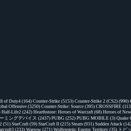
ll of Duty4
(164)
Counter-Strike
(5153)
Counter-Strike 2 (CS2)
(990)
lobal Offensive
(3250)
Counter-Strike: Source
(395)
CROSSFIRE
(113
)
Half-Life2
(242)
Hearthstone: Heroes of Warcraft
(68)
Heroes of New
ゲーミングデバイス
(2437)
PUBG
(252)
PUBG MOBILE
(3)
Quake 
 2
(51)
StarCraft
(59)
StarCraft II
(215)
Steam
(931)
Sudden Attack
(14
rcraft3
(233)
Warsow
(271)
Wolfenstein: Enemy Territory
(35)
トピ