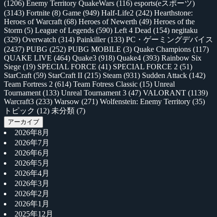
(1206)
Enemy Territory QuakeWars
(116)
esports(eスポーツ)
(3143)
Fortnite
(8)
Game
(949)
Half-Life2
(242)
Hearthstone:
Heroes of Warcraft
(68)
Heroes of Newerth
(49)
Heroes of the
Storm
(5)
League of Legends
(590)
Left 4 Dead
(154)
negitaku
(329)
Overwatch
(314)
Painkiller
(133)
PC・ゲーミングデバイス
(2437)
PUBG
(252)
PUBG MOBILE
(3)
Quake Champions
(117)
QUAKE LIVE
(464)
Quake3
(918)
Quake4
(393)
Rainbow Six
Siege
(19)
SPECIAL FORCE
(41)
SPECIAL FORCE 2
(51)
StarCraft
(59)
StarCraft II
(215)
Steam
(931)
Sudden Attack
(142)
Team Fortress 2
(614)
Team Fotress Classic
(15)
Unreal
Tournament
(133)
Unreal Tournament 3
(47)
VALORANT
(1139)
Warcraft3
(233)
Warsow
(271)
Wolfenstein: Enemy Territory
(35)
トピック
(12)
未分類
(7)
アーカイブ
2026年8月
2026年7月
2026年6月
2026年5月
2026年4月
2026年3月
2026年2月
2026年1月
2025年12月