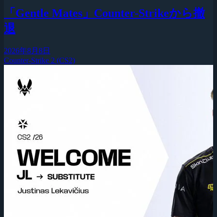
「Gentle Mates」Counter-Strikeから撤
退
2026年8月8日
Counter-Strike 2 (CS2)