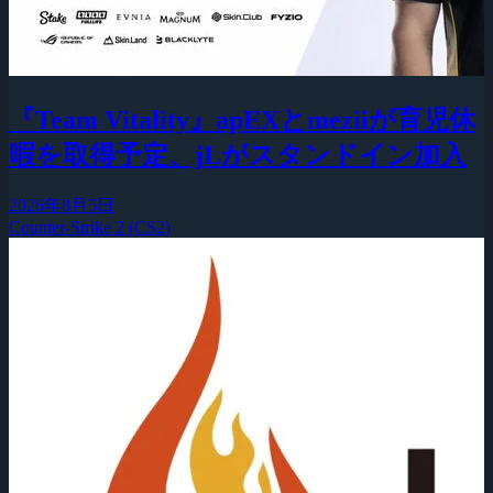
『Team Vitality』apEXとmeziiが育児休
暇を取得予定、jLがスタンドイン加入
2026年8月5日
Counter-Strike 2 (CS2)