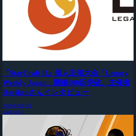
『StarCraft II』個人主催大会「Legacy
Weekly Japan」開催500回突破、主催者
Horikenさんインタビュー
2026年8月5日
StarCraft II