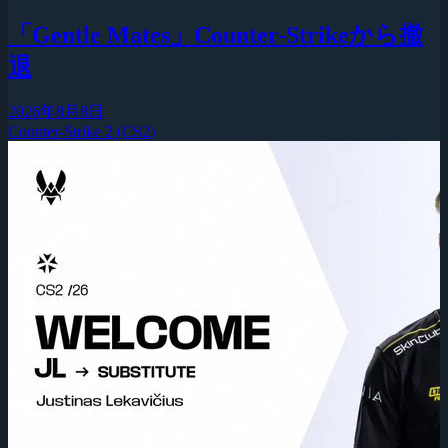
「Gentle Mates」Counter-Strikeから撤
退
2026年8月8日
Counter-Strike 2 (CS2)