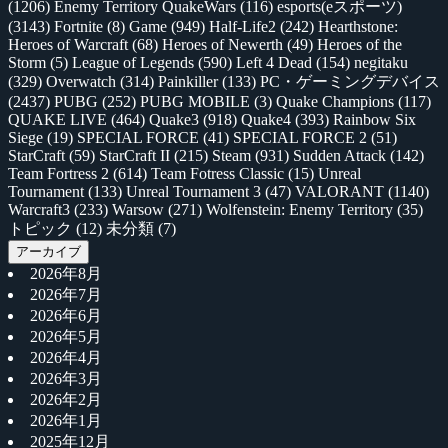
(1206)
Enemy Territory QuakeWars
(116)
esports(eスポーツ)
(3143)
Fortnite
(8)
Game
(949)
Half-Life2
(242)
Hearthstone:
Heroes of Warcraft
(68)
Heroes of Newerth
(49)
Heroes of the
Storm
(5)
League of Legends
(590)
Left 4 Dead
(154)
negitaku
(329)
Overwatch
(314)
Painkiller
(133)
PC・ゲーミングデバイス
(2437)
PUBG
(252)
PUBG MOBILE
(3)
Quake Champions
(117)
QUAKE LIVE
(464)
Quake3
(918)
Quake4
(393)
Rainbow Six
Siege
(19)
SPECIAL FORCE
(41)
SPECIAL FORCE 2
(51)
StarCraft
(59)
StarCraft II
(215)
Steam
(931)
Sudden Attack
(142)
Team Fortress 2
(614)
Team Fotress Classic
(15)
Unreal
Tournament
(133)
Unreal Tournament 3
(47)
VALORANT
(1140)
Warcraft3
(233)
Warsow
(271)
Wolfenstein: Enemy Territory
(35)
トピック
(12)
未分類
(7)
アーカイブ
2026年8月
2026年7月
2026年6月
2026年5月
2026年4月
2026年3月
2026年2月
2026年1月
2025年12月