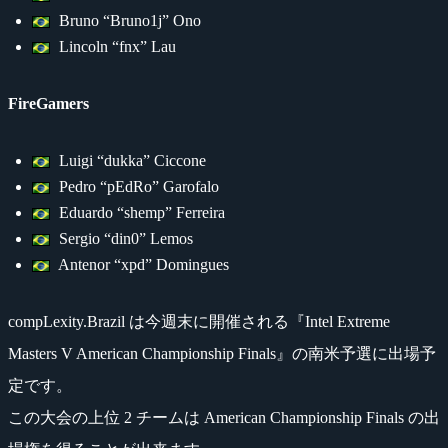
Bruno “Bruno1j” Ono
Lincoln “fnx” Lau
FireGamers
Luigi “dukka” Ciccone
Pedro “pEdRo” Garofalo
Eduardo “shemp” Ferreira
Sergio “din0” Lemos
Antenor “xpd” Domingues
compLexity.Brazil は今週末に開催される『Intel Extreme
Masters V American Championship Finals』の南米予選に出場予
定です。
この大会の上位 2 チームは American Championship Finals の出