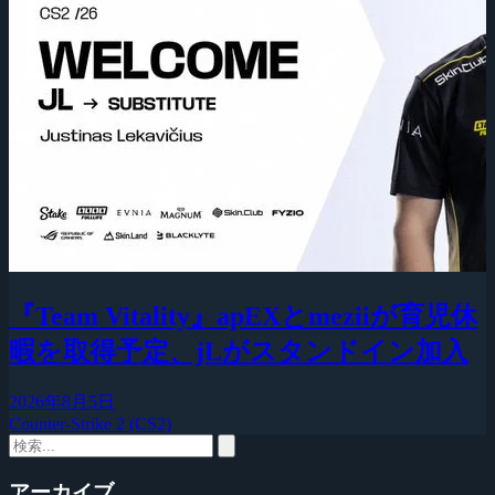
『Team Vitality』apEXとmeziiが育児休
暇を取得予定、jLがスタンドイン加入
2026年8月5日
Counter-Strike 2 (CS2)
アーカイブ