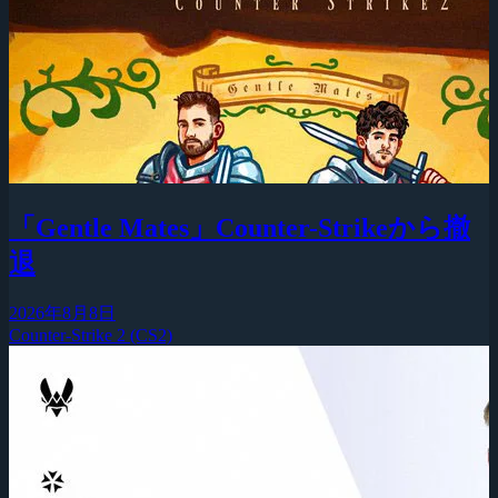
「Gentle Mates」Counter-Strikeから撤
退
2026年8月8日
Counter-Strike 2 (CS2)