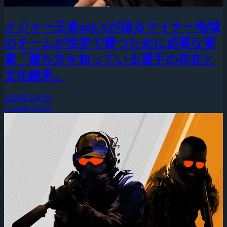
メジャー王者apEXが語るマイナー地域
のチームが世界で勝つために必要な要
素「勝ち方を知っている選手の存在と
文化継承」
2026年2月5日
Counter-Strike