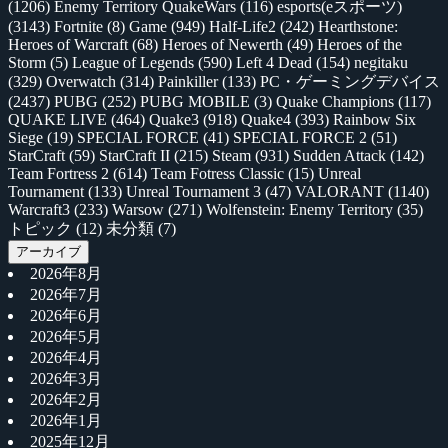
(1206)
Enemy Territory QuakeWars
(116)
esports(eスポーツ)
(3143)
Fortnite
(8)
Game
(949)
Half-Life2
(242)
Hearthstone:
Heroes of Warcraft
(68)
Heroes of Newerth
(49)
Heroes of the
Storm
(5)
League of Legends
(590)
Left 4 Dead
(154)
negitaku
(329)
Overwatch
(314)
Painkiller
(133)
PC・ゲーミングデバイス
(2437)
PUBG
(252)
PUBG MOBILE
(3)
Quake Champions
(117)
QUAKE LIVE
(464)
Quake3
(918)
Quake4
(393)
Rainbow Six
Siege
(19)
SPECIAL FORCE
(41)
SPECIAL FORCE 2
(51)
StarCraft
(59)
StarCraft II
(215)
Steam
(931)
Sudden Attack
(142)
Team Fortress 2
(614)
Team Fotress Classic
(15)
Unreal
Tournament
(133)
Unreal Tournament 3
(47)
VALORANT
(1140)
Warcraft3
(233)
Warsow
(271)
Wolfenstein: Enemy Territory
(35)
トピック
(12)
未分類
(7)
アーカイブ
2026年8月
2026年7月
2026年6月
2026年5月
2026年4月
2026年3月
2026年2月
2026年1月
2025年12月