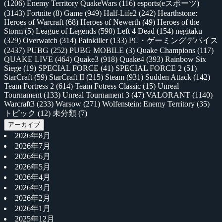
(1206)
Enemy Territory QuakeWars
(116)
esports(eスポーツ)
(3143)
Fortnite
(8)
Game
(949)
Half-Life2
(242)
Hearthstone:
Heroes of Warcraft
(68)
Heroes of Newerth
(49)
Heroes of the
Storm
(5)
League of Legends
(590)
Left 4 Dead
(154)
negitaku
(329)
Overwatch
(314)
Painkiller
(133)
PC・ゲーミングデバイス
(2437)
PUBG
(252)
PUBG MOBILE
(3)
Quake Champions
(117)
QUAKE LIVE
(464)
Quake3
(918)
Quake4
(393)
Rainbow Six
Siege
(19)
SPECIAL FORCE
(41)
SPECIAL FORCE 2
(51)
StarCraft
(59)
StarCraft II
(215)
Steam
(931)
Sudden Attack
(142)
Team Fortress 2
(614)
Team Fotress Classic
(15)
Unreal
Tournament
(133)
Unreal Tournament 3
(47)
VALORANT
(1140)
Warcraft3
(233)
Warsow
(271)
Wolfenstein: Enemy Territory
(35)
トピック
(12)
未分類
(7)
アーカイブ
2026年8月
2026年7月
2026年6月
2026年5月
2026年4月
2026年3月
2026年2月
2026年1月
2025年12月