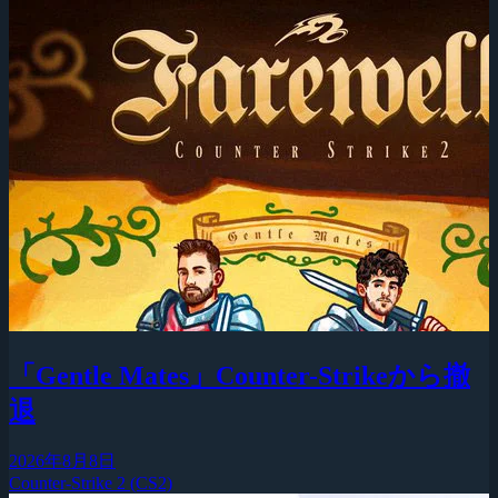
「Gentle Mates」Counter-Strikeから撤
退
2026年8月8日
Counter-Strike 2 (CS2)