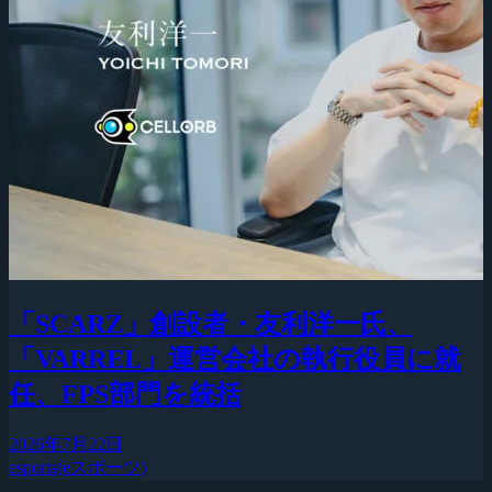
「SCARZ」創設者・友利洋一氏、
「VARREL」運営会社の執行役員に就
任、FPS部門を統括
2026年7月22日
esports(eスポーツ)