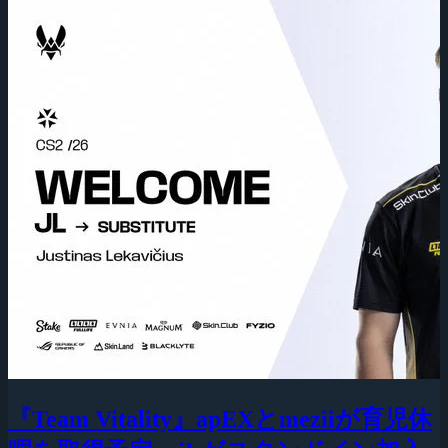
『Team Vitality』apEXとmeziiが育児休