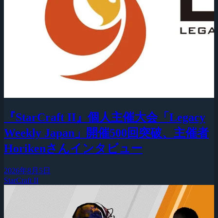
『StarCraft II』個人主催大会「Legacy
Weekly Japan」開催500回突破、主催者
Horikenさんインタビュー
2026年8月5日
StarCraft II