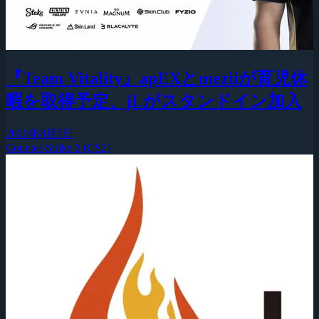
『Team Vitality』apEXとmeziiが育児休
暇を取得予定、jLがスタンドイン加入
2026年8月5日
Counter-Strike 2 (CS2)