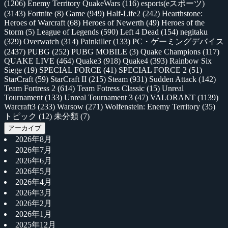
(1206)
Enemy Territory QuakeWars
(116)
esports(eスポーツ)
(3143)
Fortnite
(8)
Game
(949)
Half-Life2
(242)
Hearthstone:
Heroes of Warcraft
(68)
Heroes of Newerth
(49)
Heroes of the
Storm
(5)
League of Legends
(590)
Left 4 Dead
(154)
negitaku
(329)
Overwatch
(314)
Painkiller
(133)
PC・ゲーミングデバイス
(2437)
PUBG
(252)
PUBG MOBILE
(3)
Quake Champions
(117)
QUAKE LIVE
(464)
Quake3
(918)
Quake4
(393)
Rainbow Six
Siege
(19)
SPECIAL FORCE
(41)
SPECIAL FORCE 2
(51)
StarCraft
(59)
StarCraft II
(215)
Steam
(931)
Sudden Attack
(142)
Team Fortress 2
(614)
Team Fotress Classic
(15)
Unreal
Tournament
(133)
Unreal Tournament 3
(47)
VALORANT
(1139)
Warcraft3
(233)
Warsow
(271)
Wolfenstein: Enemy Territory
(35)
トピック
(12)
未分類
(7)
アーカイブ
2026年8月
2026年7月
2026年6月
2026年5月
2026年4月
2026年3月
2026年2月
2026年1月
2025年12月