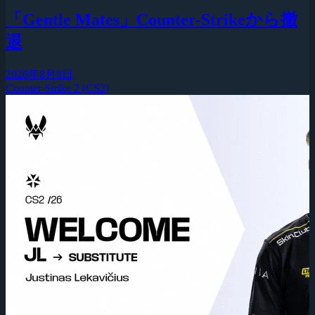
「Gentle Mates」Counter-Strikeから撤
退
2026年8月8日
Counter-Strike 2 (CS2)