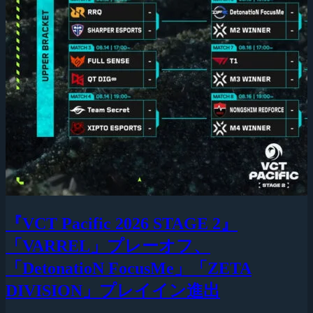
『VCT Pacific 2026 STAGE 2』
「VARREL」プレーオフ、
「DetonatioN FocusMe」「ZETA
DIVISION」プレイイン進出