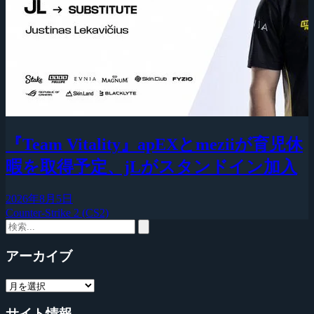
『Team Vitality』apEXとmeziiが育児休
暇を取得予定、jLがスタンドイン加入
2026年8月5日
Counter-Strike 2 (CS2)
アーカイブ
サイト情報