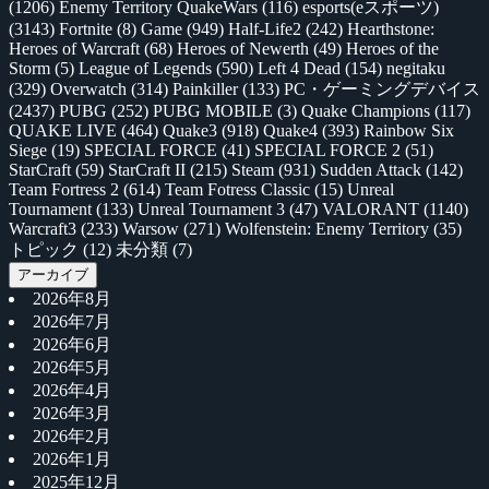
(1206)
Enemy Territory QuakeWars
(116)
esports(eスポーツ)
(3143)
Fortnite
(8)
Game
(949)
Half-Life2
(242)
Hearthstone:
Heroes of Warcraft
(68)
Heroes of Newerth
(49)
Heroes of the
Storm
(5)
League of Legends
(590)
Left 4 Dead
(154)
negitaku
(329)
Overwatch
(314)
Painkiller
(133)
PC・ゲーミングデバイス
(2437)
PUBG
(252)
PUBG MOBILE
(3)
Quake Champions
(117)
QUAKE LIVE
(464)
Quake3
(918)
Quake4
(393)
Rainbow Six
Siege
(19)
SPECIAL FORCE
(41)
SPECIAL FORCE 2
(51)
StarCraft
(59)
StarCraft II
(215)
Steam
(931)
Sudden Attack
(142)
Team Fortress 2
(614)
Team Fotress Classic
(15)
Unreal
Tournament
(133)
Unreal Tournament 3
(47)
VALORANT
(1140)
Warcraft3
(233)
Warsow
(271)
Wolfenstein: Enemy Territory
(35)
トピック
(12)
未分類
(7)
アーカイブ
2026年8月
2026年7月
2026年6月
2026年5月
2026年4月
2026年3月
2026年2月
2026年1月
2025年12月