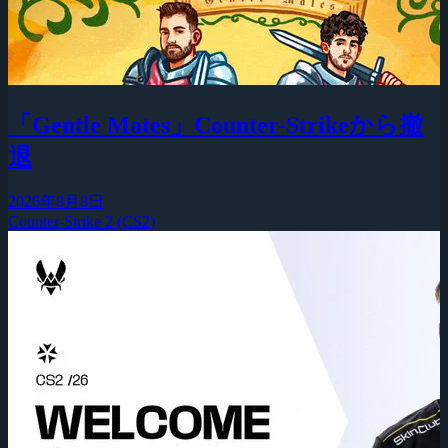
「Gentle Mates」Counter-Strikeから撤
退
2026年8月8日
Counter-Strike 2 (CS2)