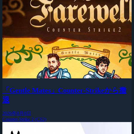
「Gentle Mates」Counter-Strikeから撤
退
2026年8月8日
Counter-Strike 2 (CS2)