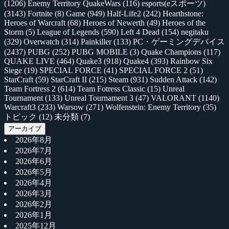
(1206)
Enemy Territory QuakeWars
(116)
esports(eスポーツ)
(3143)
Fortnite
(8)
Game
(949)
Half-Life2
(242)
Hearthstone:
Heroes of Warcraft
(68)
Heroes of Newerth
(49)
Heroes of the
Storm
(5)
League of Legends
(590)
Left 4 Dead
(154)
negitaku
(329)
Overwatch
(314)
Painkiller
(133)
PC・ゲーミングデバイス
(2437)
PUBG
(252)
PUBG MOBILE
(3)
Quake Champions
(117)
QUAKE LIVE
(464)
Quake3
(918)
Quake4
(393)
Rainbow Six
Siege
(19)
SPECIAL FORCE
(41)
SPECIAL FORCE 2
(51)
StarCraft
(59)
StarCraft II
(215)
Steam
(931)
Sudden Attack
(142)
Team Fortress 2
(614)
Team Fotress Classic
(15)
Unreal
Tournament
(133)
Unreal Tournament 3
(47)
VALORANT
(1140)
Warcraft3
(233)
Warsow
(271)
Wolfenstein: Enemy Territory
(35)
トピック
(12)
未分類
(7)
アーカイブ
2026年8月
2026年7月
2026年6月
2026年5月
2026年4月
2026年3月
2026年2月
2026年1月
2025年12月