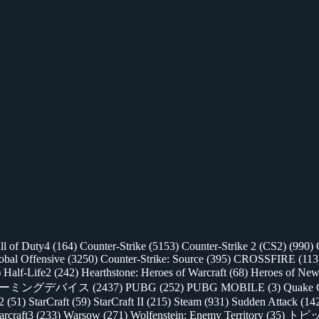
ll of Duty4
(164)
Counter-Strike
(5153)
Counter-Strike 2 (CS2)
(990)
lobal Offensive
(3250)
Counter-Strike: Source
(395)
CROSSFIRE
(113
)
Half-Life2
(242)
Hearthstone: Heroes of Warcraft
(68)
Heroes of New
ゲーミングデバイス
(2437)
PUBG
(252)
PUBG MOBILE
(3)
Quake 
 2
(51)
StarCraft
(59)
StarCraft II
(215)
Steam
(931)
Sudden Attack
(14
rcraft3
(233)
Warsow
(271)
Wolfenstein: Enemy Territory
(35)
トピ