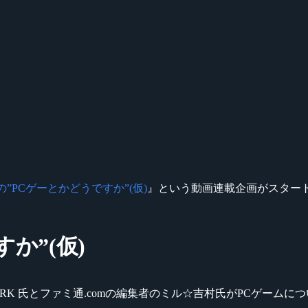
Kの”PCゲーとかどうですか”(仮)
』という動画連載企画がスター
か”(仮)
BRZRK 氏とファミ通.comの編集者のミル☆吉村氏がPCゲ