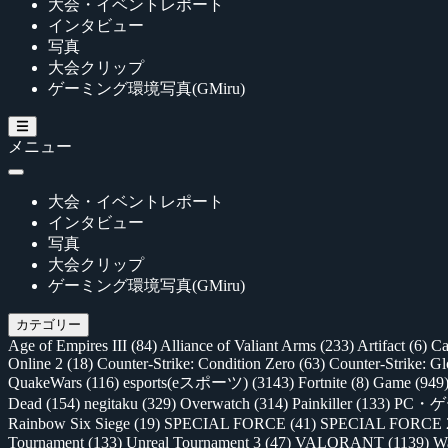
大会・イベントレポート
インタビュー
写真
大会クリップ
ゲーミング環境写真(GMiru)
メニュー
大会・イベントレポート
インタビュー
写真
大会クリップ
ゲーミング環境写真(GMiru)
カテゴリー
Age of Empires III
(84)
Alliance of Valiant Arms
(233)
Artifact
(6)
Ca
Online 2
(18)
Counter-Strike: Condition Zero
(63)
Counter-Strike: G
QuakeWars
(116)
esports(eスポーツ)
(3143)
Fortnite
(8)
Game
(949
Dead
(154)
negitaku
(329)
Overwatch
(314)
Painkiller
(133)
PC・
Rainbow Six Siege
(19)
SPECIAL FORCE
(41)
SPECIAL FORCE
Tournament
(133)
Unreal Tournament 3
(47)
VALORANT
(1139)
Wa