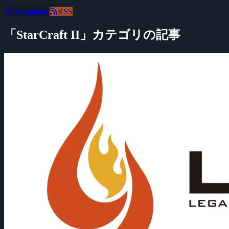
@negitaku
RSS
「StarCraft II」カテゴリの記事