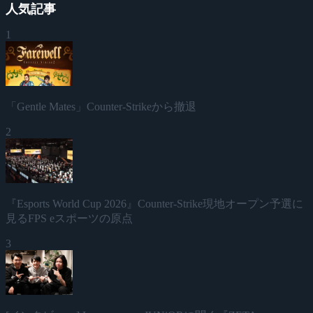
人気記事
1
「Gentle Mates」Counter-Strikeから撤退
2
『Esports World Cup 2026』Counter-Strike現地オープン予選に
見るFPS eスポーツの原点
3