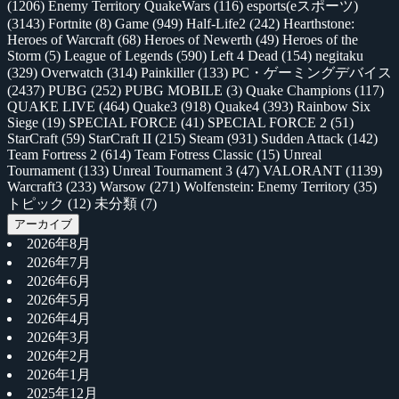
(1206)
Enemy Territory QuakeWars
(116)
esports(eスポーツ)
(3143)
Fortnite
(8)
Game
(949)
Half-Life2
(242)
Hearthstone:
Heroes of Warcraft
(68)
Heroes of Newerth
(49)
Heroes of the
Storm
(5)
League of Legends
(590)
Left 4 Dead
(154)
negitaku
(329)
Overwatch
(314)
Painkiller
(133)
PC・ゲーミングデバイス
(2437)
PUBG
(252)
PUBG MOBILE
(3)
Quake Champions
(117)
QUAKE LIVE
(464)
Quake3
(918)
Quake4
(393)
Rainbow Six
Siege
(19)
SPECIAL FORCE
(41)
SPECIAL FORCE 2
(51)
StarCraft
(59)
StarCraft II
(215)
Steam
(931)
Sudden Attack
(142)
Team Fortress 2
(614)
Team Fotress Classic
(15)
Unreal
Tournament
(133)
Unreal Tournament 3
(47)
VALORANT
(1139)
Warcraft3
(233)
Warsow
(271)
Wolfenstein: Enemy Territory
(35)
トピック
(12)
未分類
(7)
アーカイブ
2026年8月
2026年7月
2026年6月
2026年5月
2026年4月
2026年3月
2026年2月
2026年1月
2025年12月