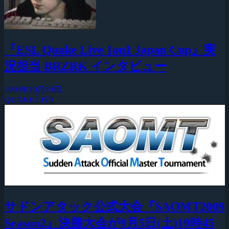
『ESL Quake Live 1on1 Japan Cup』実
況担当 BRZRK インタビュー
2009年10月19日
QUAKE LIVE
サドンアタック公式大会『SAOMT2009
Season2』決勝大会が9月5日(土)19時45