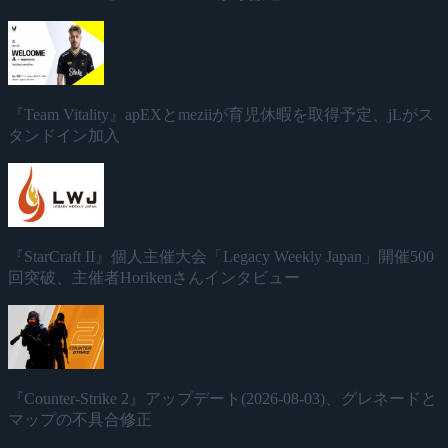
『Team Vitality』apEXとmeziiが育児休暇を取得予定、jLがス
タンドイン加入
『StarCraft II』個人主催大会「Legacy Weekly Japan」開催500
回突破、主催者Horikenさんインタビュー
『Counter-Strike 2』アップデート(2026-08-03)、グレネードと
マップの不具合修正