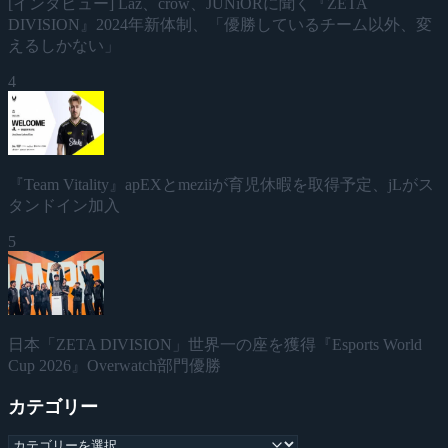
[インタビュー] Laz、crow、JUNiORに聞く『ZETA
DIVISION』2024年新体制、「優勝しているチーム以外、変
えるしかない」
4
『Team Vitality』apEXとmeziiが育児休暇を取得予定、jLがス
タンドイン加入
5
日本「ZETA DIVISION」世界一の座を獲得『Esports World
Cup 2026』Overwatch部門優勝
カテゴリー