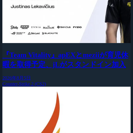
『Team Vitality』apEXとmeziiが育児休
暇を取得予定、jLがスタンドイン加入
2026年8月5日
Counter-Strike 2 (CS2)