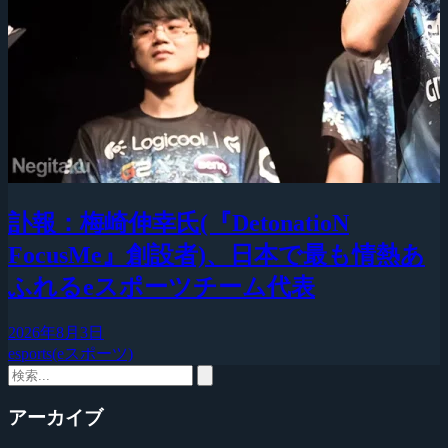
訃報：梅崎伸幸氏(『DetonatioN
FocusMe』創設者)、日本で最も情熱あ
ふれるeスポーツチーム代表
2026年8月3日
esports(eスポーツ)
アーカイブ