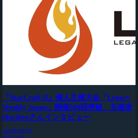
『StarCraft II』個人主催大会「Legacy
Weekly Japan」開催500回突破、主催者
Horikenさんインタビュー
2026年8月5日
StarCraft II