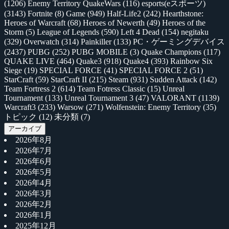
(1206)
Enemy Territory QuakeWars
(116)
esports(eスポーツ)
(3143)
Fortnite
(8)
Game
(949)
Half-Life2
(242)
Hearthstone:
Heroes of Warcraft
(68)
Heroes of Newerth
(49)
Heroes of the
Storm
(5)
League of Legends
(590)
Left 4 Dead
(154)
negitaku
(329)
Overwatch
(314)
Painkiller
(133)
PC・ゲーミングデバイス
(2437)
PUBG
(252)
PUBG MOBILE
(3)
Quake Champions
(117)
QUAKE LIVE
(464)
Quake3
(918)
Quake4
(393)
Rainbow Six
Siege
(19)
SPECIAL FORCE
(41)
SPECIAL FORCE 2
(51)
StarCraft
(59)
StarCraft II
(215)
Steam
(931)
Sudden Attack
(142)
Team Fortress 2
(614)
Team Fotress Classic
(15)
Unreal
Tournament
(133)
Unreal Tournament 3
(47)
VALORANT
(1139)
Warcraft3
(233)
Warsow
(271)
Wolfenstein: Enemy Territory
(35)
トピック
(12)
未分類
(7)
アーカイブ
2026年8月
2026年7月
2026年6月
2026年5月
2026年4月
2026年3月
2026年2月
2026年1月
2025年12月