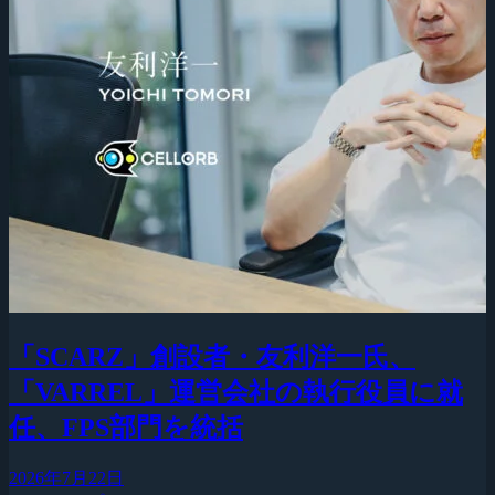
「SCARZ」創設者・友利洋一氏、
「VARREL」運営会社の執行役員に就
任、FPS部門を統括
2026年7月22日