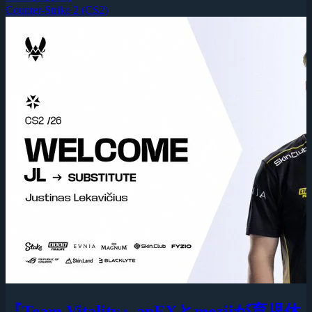
Counter-Strike 2 (CS2)
『Team Vitality』apEXとmeziiが育児休