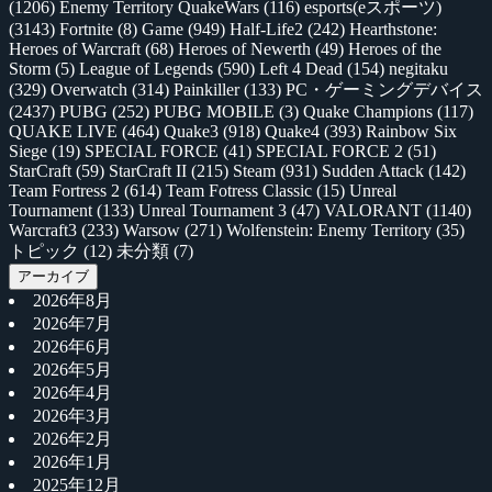
(1206)
Enemy Territory QuakeWars
(116)
esports(eスポーツ)
(3143)
Fortnite
(8)
Game
(949)
Half-Life2
(242)
Hearthstone:
Heroes of Warcraft
(68)
Heroes of Newerth
(49)
Heroes of the
Storm
(5)
League of Legends
(590)
Left 4 Dead
(154)
negitaku
(329)
Overwatch
(314)
Painkiller
(133)
PC・ゲーミングデバイス
(2437)
PUBG
(252)
PUBG MOBILE
(3)
Quake Champions
(117)
QUAKE LIVE
(464)
Quake3
(918)
Quake4
(393)
Rainbow Six
Siege
(19)
SPECIAL FORCE
(41)
SPECIAL FORCE 2
(51)
StarCraft
(59)
StarCraft II
(215)
Steam
(931)
Sudden Attack
(142)
Team Fortress 2
(614)
Team Fotress Classic
(15)
Unreal
Tournament
(133)
Unreal Tournament 3
(47)
VALORANT
(1140)
Warcraft3
(233)
Warsow
(271)
Wolfenstein: Enemy Territory
(35)
トピック
(12)
未分類
(7)
アーカイブ
2026年8月
2026年7月
2026年6月
2026年5月
2026年4月
2026年3月
2026年2月
2026年1月
2025年12月