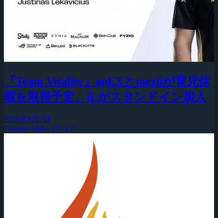
『Team Vitality』apEXとmeziiが育児休
暇を取得予定、jLがスタンドイン加入
2026年8月5日
Counter-Strike 2 (CS2)