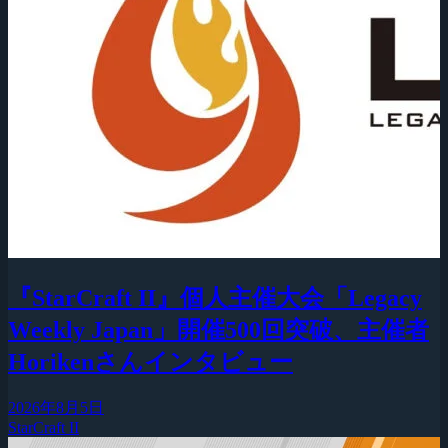
『StarCraft II』個人主催大会「Legacy
Weekly Japan」開催500回突破、主催者
Horikenさんインタビュー
2026年8月5日
StarCraft II