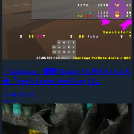
「lainchan」優勝 Quake 3 CPMA 1vs1大
会『Age’s Forest Duel Cup #1』
2026年2月23日
Quake3