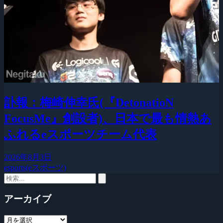
訃報：梅崎伸幸氏(『DetonatioN
FocusMe』創設者)、日本で最も情熱あ
ふれるeスポーツチーム代表
2026年8月3日
esports(eスポーツ)
アーカイブ