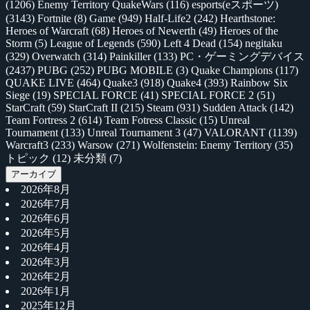
(1206)
Enemy Territory QuakeWars
(116)
esports(eスポーツ)
(3143)
Fortnite
(8)
Game
(949)
Half-Life2
(242)
Hearthstone:
Heroes of Warcraft
(68)
Heroes of Newerth
(49)
Heroes of the
Storm
(5)
League of Legends
(590)
Left 4 Dead
(154)
negitaku
(329)
Overwatch
(314)
Painkiller
(133)
PC・ゲーミングデバイス
(2437)
PUBG
(252)
PUBG MOBILE
(3)
Quake Champions
(117)
QUAKE LIVE
(464)
Quake3
(918)
Quake4
(393)
Rainbow Six
Siege
(19)
SPECIAL FORCE
(41)
SPECIAL FORCE 2
(51)
StarCraft
(59)
StarCraft II
(215)
Steam
(931)
Sudden Attack
(142)
Team Fortress 2
(614)
Team Fotress Classic
(15)
Unreal
Tournament
(133)
Unreal Tournament 3
(47)
VALORANT
(1139)
Warcraft3
(233)
Warsow
(271)
Wolfenstein: Enemy Territory
(35)
トピック
(12)
未分類
(7)
アーカイブ
2026年8月
2026年7月
2026年6月
2026年5月
2026年4月
2026年3月
2026年2月
2026年1月
2025年12月