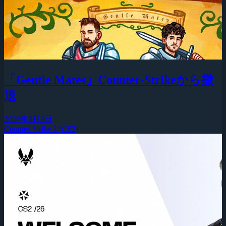
「Gentle Mates」Counter-Strikeから撤
退
2026年8月8日
Counter-Strike 2 (CS2)