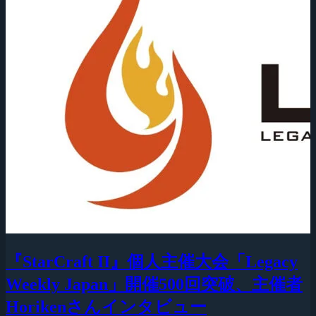
『StarCraft II』個人主催大会「Legacy
Weekly Japan」開催500回突破、主催者
Horikenさんインタビュー