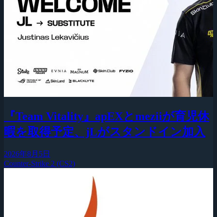
『Team Vitality』apEXとmeziiが育児休
暇を取得予定、jLがスタンドイン加入
2026年8月5日
Counter-Strike 2 (CS2)