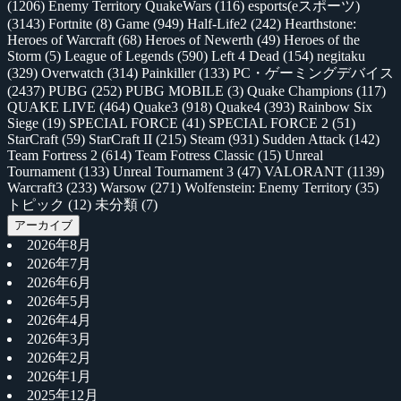
(1206)
Enemy Territory QuakeWars
(116)
esports(eスポーツ)
(3143)
Fortnite
(8)
Game
(949)
Half-Life2
(242)
Hearthstone:
Heroes of Warcraft
(68)
Heroes of Newerth
(49)
Heroes of the
Storm
(5)
League of Legends
(590)
Left 4 Dead
(154)
negitaku
(329)
Overwatch
(314)
Painkiller
(133)
PC・ゲーミングデバイス
(2437)
PUBG
(252)
PUBG MOBILE
(3)
Quake Champions
(117)
QUAKE LIVE
(464)
Quake3
(918)
Quake4
(393)
Rainbow Six
Siege
(19)
SPECIAL FORCE
(41)
SPECIAL FORCE 2
(51)
StarCraft
(59)
StarCraft II
(215)
Steam
(931)
Sudden Attack
(142)
Team Fortress 2
(614)
Team Fotress Classic
(15)
Unreal
Tournament
(133)
Unreal Tournament 3
(47)
VALORANT
(1139)
Warcraft3
(233)
Warsow
(271)
Wolfenstein: Enemy Territory
(35)
トピック
(12)
未分類
(7)
アーカイブ
2026年8月
2026年7月
2026年6月
2026年5月
2026年4月
2026年3月
2026年2月
2026年1月
2025年12月