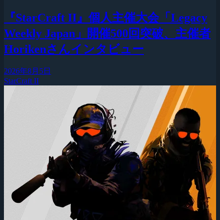
『StarCraft II』個人主催大会「Legacy
Weekly Japan」開催500回突破、主催者
Horikenさんインタビュー
2026年8月5日
StarCraft II