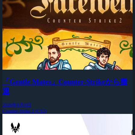
「Gentle Mates」Counter-Strikeから撤
退
2026年8月8日
Counter-Strike 2 (CS2)