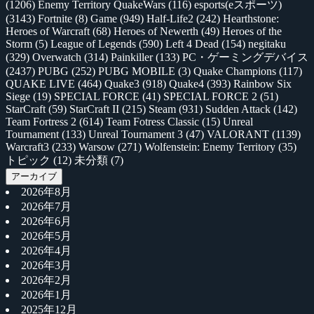
(1206)
Enemy Territory QuakeWars
(116)
esports(eスポーツ)
(3143)
Fortnite
(8)
Game
(949)
Half-Life2
(242)
Hearthstone:
Heroes of Warcraft
(68)
Heroes of Newerth
(49)
Heroes of the
Storm
(5)
League of Legends
(590)
Left 4 Dead
(154)
negitaku
(329)
Overwatch
(314)
Painkiller
(133)
PC・ゲーミングデバイス
(2437)
PUBG
(252)
PUBG MOBILE
(3)
Quake Champions
(117)
QUAKE LIVE
(464)
Quake3
(918)
Quake4
(393)
Rainbow Six
Siege
(19)
SPECIAL FORCE
(41)
SPECIAL FORCE 2
(51)
StarCraft
(59)
StarCraft II
(215)
Steam
(931)
Sudden Attack
(142)
Team Fortress 2
(614)
Team Fotress Classic
(15)
Unreal
Tournament
(133)
Unreal Tournament 3
(47)
VALORANT
(1139)
Warcraft3
(233)
Warsow
(271)
Wolfenstein: Enemy Territory
(35)
トピック
(12)
未分類
(7)
アーカイブ
2026年8月
2026年7月
2026年6月
2026年5月
2026年4月
2026年3月
2026年2月
2026年1月
2025年12月