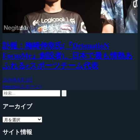
訃報：梅崎伸幸氏(『DetonatioN
FocusMe』創設者)、日本で最も情熱あ
ふれるeスポーツチーム代表
2026年8月3日
esports(eスポーツ)
アーカイブ
サイト情報