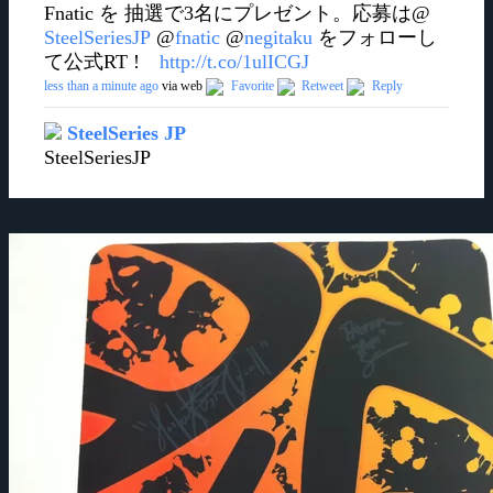
Fnatic を 抽選で3名にプレゼント。応募は@
SteelSeriesJP
@
fnatic
@
negitaku
をフォローし
て公式RT !
http://t.co/1ulICGJ
less than a minute ago
via web
Favorite
Retweet
Reply
SteelSeries JP
SteelSeriesJP