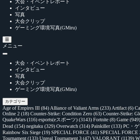
大会・イベントレポート
インタビュー
写真
大会クリップ
ゲーミング環境写真(GMiru)
メニュー
大会・イベントレポート
インタビュー
写真
大会クリップ
ゲーミング環境写真(GMiru)
カテゴリー
Age of Empires III
(84)
Alliance of Valiant Arms
(233)
Artifact
(6)
Ca
Online 2
(18)
Counter-Strike: Condition Zero
(63)
Counter-Strike: G
QuakeWars
(116)
esports(eスポーツ)
(3143)
Fortnite
(8)
Game
(949
Dead
(154)
negitaku
(329)
Overwatch
(314)
Painkiller
(133)
PC・
Rainbow Six Siege
(19)
SPECIAL FORCE
(41)
SPECIAL FORCE
Tournament
(133)
Unreal Tournament 3
(47)
VALORANT
(1139)
Wa