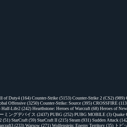
ll of Duty4
(164)
Counter-Strike
(5153)
Counter-Strike 2 (CS2)
(989)
lobal Offensive
(3250)
Counter-Strike: Source
(395)
CROSSFIRE
(113
)
Half-Life2
(242)
Hearthstone: Heroes of Warcraft
(68)
Heroes of New
ゲーミングデバイス
(2437)
PUBG
(252)
PUBG MOBILE
(3)
Quake 
 2
(51)
StarCraft
(59)
StarCraft II
(215)
Steam
(931)
Sudden Attack
(14
rcraft3
(233)
Warsow
(271)
Wolfenstein: Enemy Territory
(35)
トピ