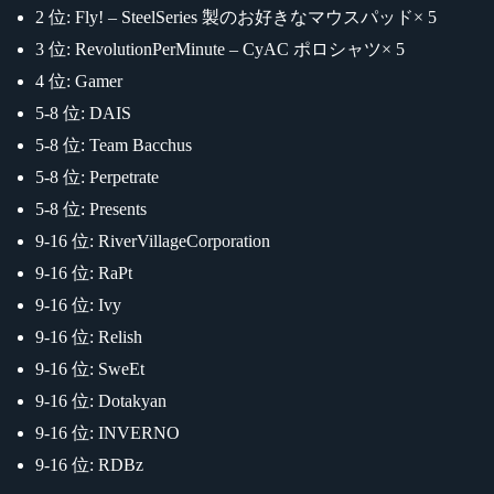
2 位: Fly! – SteelSeries 製のお好きなマウスパッド× 5
3 位: RevolutionPerMinute – CyAC ポロシャツ× 5
4 位: Gamer
5-8 位: DAIS
5-8 位: Team Bacchus
5-8 位: Perpetrate
5-8 位: Presents
9-16 位: RiverVillageCorporation
9-16 位: RaPt
9-16 位: Ivy
9-16 位: Relish
9-16 位: SweEt
9-16 位: Dotakyan
9-16 位: INVERNO
9-16 位: RDBz