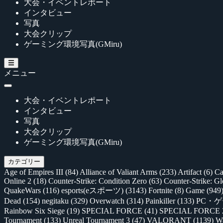
大会・イベントレポート
インタビュー
写真
大会クリップ
ゲーミング環境写真(GMiru)
メニュー
大会・イベントレポート
インタビュー
写真
大会クリップ
ゲーミング環境写真(GMiru)
カテゴリー
Age of Empires III
(84)
Alliance of Valiant Arms
(233)
Artifact
(6)
Ca
Online 2
(18)
Counter-Strike: Condition Zero
(63)
Counter-Strike: G
QuakeWars
(116)
esports(eスポーツ)
(3143)
Fortnite
(8)
Game
(949
Dead
(154)
negitaku
(329)
Overwatch
(314)
Painkiller
(133)
PC・
Rainbow Six Siege
(19)
SPECIAL FORCE
(41)
SPECIAL FORCE
Tournament
(133)
Unreal Tournament 3
(47)
VALORANT
(1139)
Wa