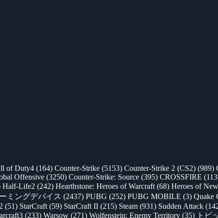
ll of Duty4
(164)
Counter-Strike
(5153)
Counter-Strike 2 (CS2)
(989)
lobal Offensive
(3250)
Counter-Strike: Source
(395)
CROSSFIRE
(113
)
Half-Life2
(242)
Hearthstone: Heroes of Warcraft
(68)
Heroes of New
ゲーミングデバイス
(2437)
PUBG
(252)
PUBG MOBILE
(3)
Quake 
 2
(51)
StarCraft
(59)
StarCraft II
(215)
Steam
(931)
Sudden Attack
(14
rcraft3
(233)
Warsow
(271)
Wolfenstein: Enemy Territory
(35)
トピ