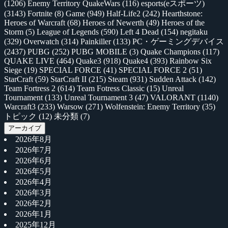
(1206)
Enemy Territory QuakeWars
(116)
esports(eスポーツ)
(3143)
Fortnite
(8)
Game
(949)
Half-Life2
(242)
Hearthstone:
Heroes of Warcraft
(68)
Heroes of Newerth
(49)
Heroes of the
Storm
(5)
League of Legends
(590)
Left 4 Dead
(154)
negitaku
(329)
Overwatch
(314)
Painkiller
(133)
PC・ゲーミングデバイス
(2437)
PUBG
(252)
PUBG MOBILE
(3)
Quake Champions
(117)
QUAKE LIVE
(464)
Quake3
(918)
Quake4
(393)
Rainbow Six
Siege
(19)
SPECIAL FORCE
(41)
SPECIAL FORCE 2
(51)
StarCraft
(59)
StarCraft II
(215)
Steam
(931)
Sudden Attack
(142)
Team Fortress 2
(614)
Team Fotress Classic
(15)
Unreal
Tournament
(133)
Unreal Tournament 3
(47)
VALORANT
(1140)
Warcraft3
(233)
Warsow
(271)
Wolfenstein: Enemy Territory
(35)
トピック
(12)
未分類
(7)
アーカイブ
2026年8月
2026年7月
2026年6月
2026年5月
2026年4月
2026年3月
2026年2月
2026年1月
2025年12月