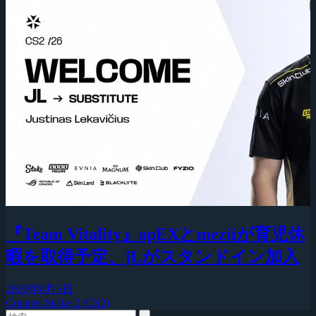
『Team Vitality』apEXとmeziiが育児休
暇を取得予定、jLがスタンドイン加入
2026年8月5日
Counter-Strike 2 (CS2)