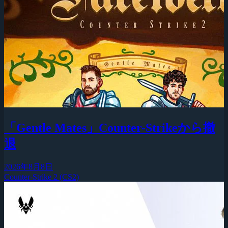
「Gentle Mates」Counter-Strikeから撤
退
2026年8月8日
Counter-Strike 2 (CS2)