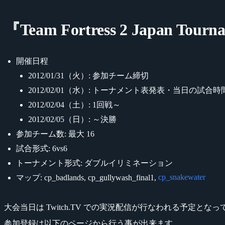
『Team Fortress 2 Japan Tourn
開催日程
2012/01/31（火）: 参加チーム締切
2012/02/01（水）: トーナメント表発表・当日の試
2012/02/04（土）: 1回戦～
2012/02/05（日）: ～決勝
参加チーム数: 最大 16
試合形式: 6vs6
トーナメント形式: ダブルイリミネーション
cp_snakewater
マップ: cp_badlands, cp_gullywash_final1,
大会当日は Twitch.TV での実況配信が行なわれる予定とな
参加登録は以下のページから行う事が出来ます。