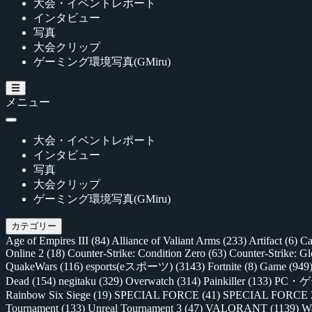
大会・イベントレポート
インタビュー
写真
大会クリップ
ゲーミング環境写真(GMiru)
メニュー
大会・イベントレポート
インタビュー
写真
大会クリップ
ゲーミング環境写真(GMiru)
カテゴリー
Age of Empires III
(84)
Alliance of Valiant Arms
(233)
Artifact
(6)
Ca
Online 2
(18)
Counter-Strike: Condition Zero
(63)
Counter-Strike: G
QuakeWars
(116)
esports(eスポーツ)
(3143)
Fortnite
(8)
Game
(949
Dead
(154)
negitaku
(329)
Overwatch
(314)
Painkiller
(133)
PC・
Rainbow Six Siege
(19)
SPECIAL FORCE
(41)
SPECIAL FORCE
Tournament
(133)
Unreal Tournament 3
(47)
VALORANT
(1139)
Wa