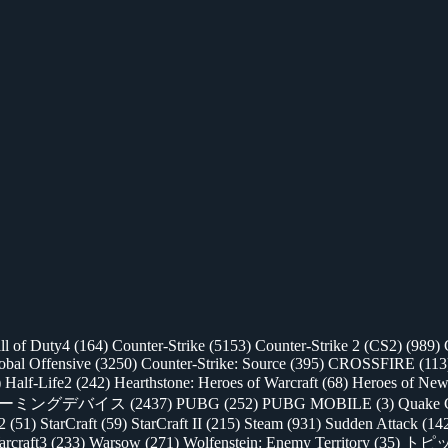
ll of Duty4
(164)
Counter-Strike
(5153)
Counter-Strike 2 (CS2)
(989)
lobal Offensive
(3250)
Counter-Strike: Source
(395)
CROSSFIRE
(113
)
Half-Life2
(242)
Hearthstone: Heroes of Warcraft
(68)
Heroes of New
ゲーミングデバイス
(2437)
PUBG
(252)
PUBG MOBILE
(3)
Quake 
 2
(51)
StarCraft
(59)
StarCraft II
(215)
Steam
(931)
Sudden Attack
(14
rcraft3
(233)
Warsow
(271)
Wolfenstein: Enemy Territory
(35)
トピ