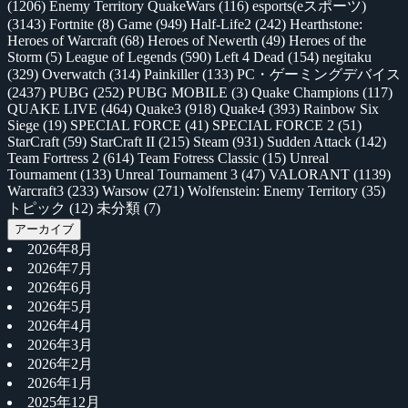
(1206)
Enemy Territory QuakeWars
(116)
esports(eスポーツ)
(3143)
Fortnite
(8)
Game
(949)
Half-Life2
(242)
Hearthstone:
Heroes of Warcraft
(68)
Heroes of Newerth
(49)
Heroes of the
Storm
(5)
League of Legends
(590)
Left 4 Dead
(154)
negitaku
(329)
Overwatch
(314)
Painkiller
(133)
PC・ゲーミングデバイス
(2437)
PUBG
(252)
PUBG MOBILE
(3)
Quake Champions
(117)
QUAKE LIVE
(464)
Quake3
(918)
Quake4
(393)
Rainbow Six
Siege
(19)
SPECIAL FORCE
(41)
SPECIAL FORCE 2
(51)
StarCraft
(59)
StarCraft II
(215)
Steam
(931)
Sudden Attack
(142)
Team Fortress 2
(614)
Team Fotress Classic
(15)
Unreal
Tournament
(133)
Unreal Tournament 3
(47)
VALORANT
(1139)
Warcraft3
(233)
Warsow
(271)
Wolfenstein: Enemy Territory
(35)
トピック
(12)
未分類
(7)
アーカイブ
2026年8月
2026年7月
2026年6月
2026年5月
2026年4月
2026年3月
2026年2月
2026年1月
2025年12月