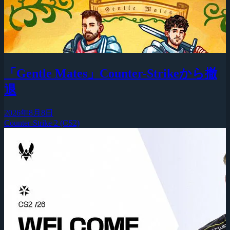
「Gentle Mates」Counter-Strikeから撤
退
2026年8月8日
Counter-Strike 2 (CS2)