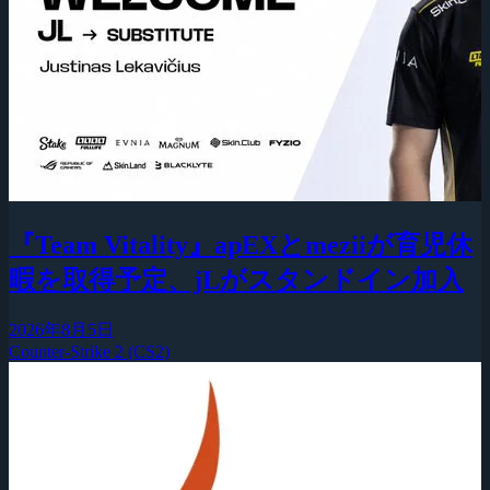
『Team Vitality』apEXとmeziiが育児休
暇を取得予定、jLがスタンドイン加入
2026年8月5日
Counter-Strike 2 (CS2)