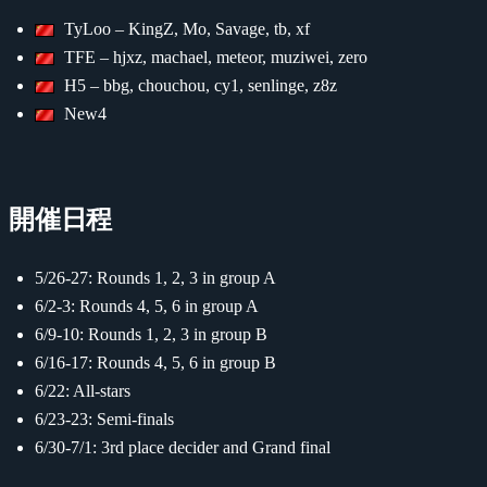
TyLoo – KingZ, Mo, Savage, tb, xf
TFE – hjxz, machael, meteor, muziwei, zero
H5 – bbg, chouchou, cy1, senlinge, z8z
New4
開催日程
5/26-27: Rounds 1, 2, 3 in group A
6/2-3: Rounds 4, 5, 6 in group A
6/9-10: Rounds 1, 2, 3 in group B
6/16-17: Rounds 4, 5, 6 in group B
6/22: All-stars
6/23-23: Semi-finals
6/30-7/1: 3rd place decider and Grand final