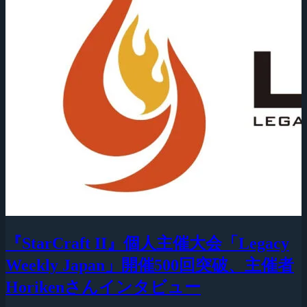
『StarCraft II』個人主催大会「Legacy
Weekly Japan」開催500回突破、主催者
Horikenさんインタビュー