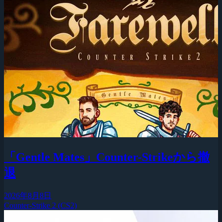
「Gentle Mates」Counter-Strikeから撤
退
2026年8月8日
Counter-Strike 2 (CS2)