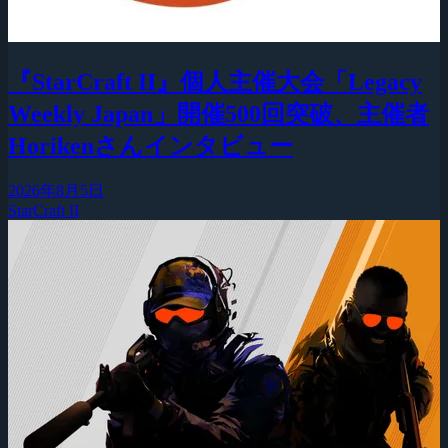
『StarCraft II』個人主催大会「Legacy
Weekly Japan」開催500回突破、主催者
Horikenさんインタビュー
2026年8月5日
StarCraft II