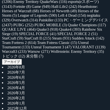
(1206)
Enemy Territory QuakeWars
(116)
esports(eスポーツ)
(3143)
Fortnite
(8)
Game
(949)
Half-Life2
(242)
Hearthstone:
Heroes of Warcraft
(68)
Heroes of Newerth
(49)
Heroes of the
Storm
(5)
League of Legends
(590)
Left 4 Dead
(154)
negitaku
(329)
Overwatch
(314)
Painkiller
(133)
PC・ゲーミングデバイス
(2437)
PUBG
(252)
PUBG MOBILE
(3)
Quake Champions
(117)
QUAKE LIVE
(464)
Quake3
(918)
Quake4
(393)
Rainbow Six
Siege
(19)
SPECIAL FORCE
(41)
SPECIAL FORCE 2
(51)
StarCraft
(59)
StarCraft II
(215)
Steam
(931)
Sudden Attack
(142)
Team Fortress 2
(614)
Team Fotress Classic
(15)
Unreal
Tournament
(133)
Unreal Tournament 3
(47)
VALORANT
(1139)
Warcraft3
(233)
Warsow
(271)
Wolfenstein: Enemy Territory
(35)
トピック
(12)
未分類
(7)
アーカイブ
2026年8月
2026年7月
2026年6月
2026年5月
2026年4月
2026年3月
2026年2月
2026年1月
2025年12月