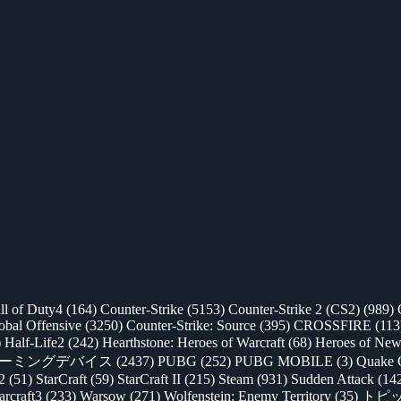
ll of Duty4
(164)
Counter-Strike
(5153)
Counter-Strike 2 (CS2)
(989)
lobal Offensive
(3250)
Counter-Strike: Source
(395)
CROSSFIRE
(113
)
Half-Life2
(242)
Hearthstone: Heroes of Warcraft
(68)
Heroes of New
ゲーミングデバイス
(2437)
PUBG
(252)
PUBG MOBILE
(3)
Quake 
 2
(51)
StarCraft
(59)
StarCraft II
(215)
Steam
(931)
Sudden Attack
(14
rcraft3
(233)
Warsow
(271)
Wolfenstein: Enemy Territory
(35)
トピ