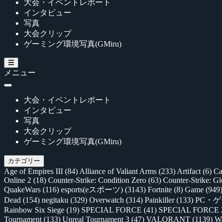
大会・イベントレポート
インタビュー
写真
大会クリップ
ゲーミング環境写真(GMiru)
メニュー
大会・イベントレポート
インタビュー
写真
大会クリップ
ゲーミング環境写真(GMiru)
カテゴリー
Age of Empires III
(84)
Alliance of Valiant Arms
(233)
Artifact
(6)
Ca
Online 2
(18)
Counter-Strike: Condition Zero
(63)
Counter-Strike: G
QuakeWars
(116)
esports(eスポーツ)
(3143)
Fortnite
(8)
Game
(949
Dead
(154)
negitaku
(329)
Overwatch
(314)
Painkiller
(133)
PC・
Rainbow Six Siege
(19)
SPECIAL FORCE
(41)
SPECIAL FORCE
Tournament
(133)
Unreal Tournament 3
(47)
VALORANT
(1139)
Wa