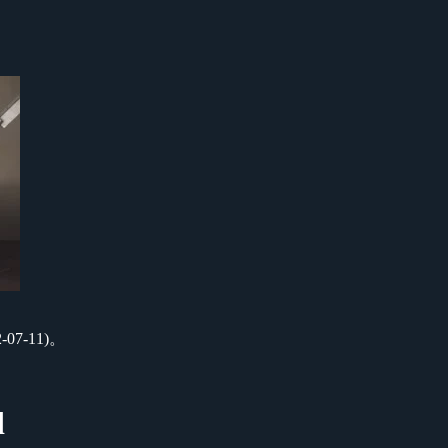
7-11)。
d