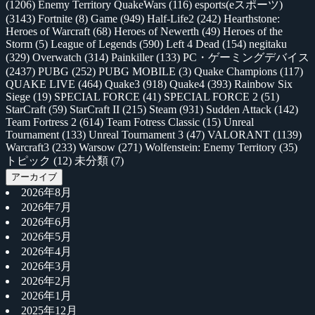
(1206)
Enemy Territory QuakeWars
(116)
esports(eスポーツ)
(3143)
Fortnite
(8)
Game
(949)
Half-Life2
(242)
Hearthstone:
Heroes of Warcraft
(68)
Heroes of Newerth
(49)
Heroes of the
Storm
(5)
League of Legends
(590)
Left 4 Dead
(154)
negitaku
(329)
Overwatch
(314)
Painkiller
(133)
PC・ゲーミングデバイス
(2437)
PUBG
(252)
PUBG MOBILE
(3)
Quake Champions
(117)
QUAKE LIVE
(464)
Quake3
(918)
Quake4
(393)
Rainbow Six
Siege
(19)
SPECIAL FORCE
(41)
SPECIAL FORCE 2
(51)
StarCraft
(59)
StarCraft II
(215)
Steam
(931)
Sudden Attack
(142)
Team Fortress 2
(614)
Team Fotress Classic
(15)
Unreal
Tournament
(133)
Unreal Tournament 3
(47)
VALORANT
(1139)
Warcraft3
(233)
Warsow
(271)
Wolfenstein: Enemy Territory
(35)
トピック
(12)
未分類
(7)
アーカイブ
2026年8月
2026年7月
2026年6月
2026年5月
2026年4月
2026年3月
2026年2月
2026年1月
2025年12月