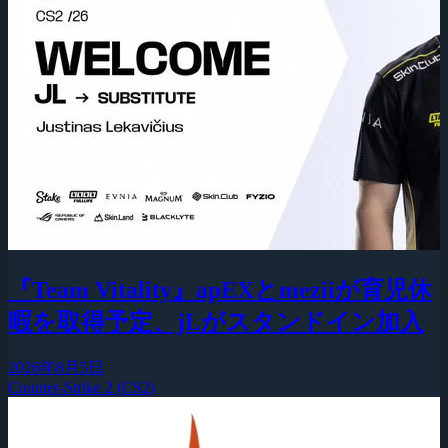
『Team Vitality』apEXとmeziiが育児休
暇を取得予定、jLがスタンドイン加入
2026年8月5日
Counter-Strike 2 (CS2)