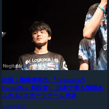
訃報：梅崎伸幸氏(『DetonatioN
FocusMe』創設者)、日本で最も情熱あ
ふれるeスポーツチーム代表
2026年8月3日