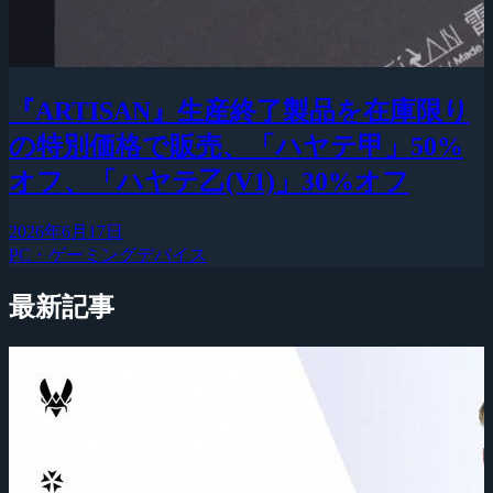
『ARTISAN』生産終了製品を在庫限り
の特別価格で販売、「ハヤテ甲」50%
オフ、「ハヤテ乙(V1)」30%オフ
2026年6月17日
PC・ゲーミングデバイス
最新記事