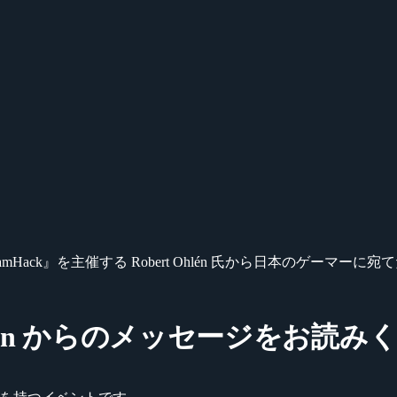
reamHack』を主催する Robert Ohlén 氏から日本のゲー
t Ohlén からのメッセージをお読