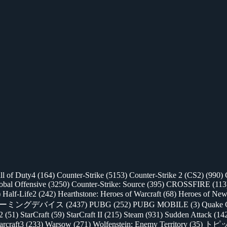
ll of Duty4
(164)
Counter-Strike
(5153)
Counter-Strike 2 (CS2)
(990)
lobal Offensive
(3250)
Counter-Strike: Source
(395)
CROSSFIRE
(113
)
Half-Life2
(242)
Hearthstone: Heroes of Warcraft
(68)
Heroes of New
ゲーミングデバイス
(2437)
PUBG
(252)
PUBG MOBILE
(3)
Quake 
 2
(51)
StarCraft
(59)
StarCraft II
(215)
Steam
(931)
Sudden Attack
(14
rcraft3
(233)
Warsow
(271)
Wolfenstein: Enemy Territory
(35)
トピ