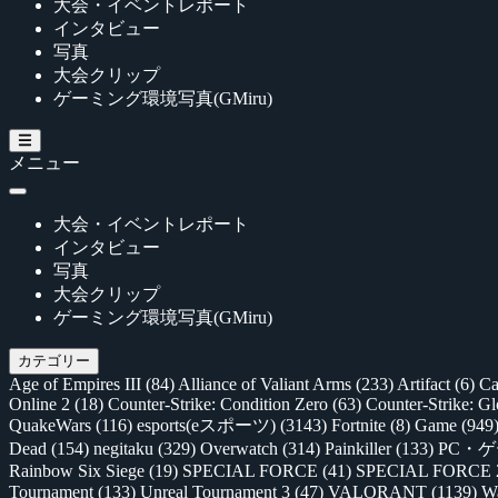
大会・イベントレポート
インタビュー
写真
大会クリップ
ゲーミング環境写真(GMiru)
メニュー
大会・イベントレポート
インタビュー
写真
大会クリップ
ゲーミング環境写真(GMiru)
カテゴリー
Age of Empires III
(84)
Alliance of Valiant Arms
(233)
Artifact
(6)
Ca
Online 2
(18)
Counter-Strike: Condition Zero
(63)
Counter-Strike: G
QuakeWars
(116)
esports(eスポーツ)
(3143)
Fortnite
(8)
Game
(949
Dead
(154)
negitaku
(329)
Overwatch
(314)
Painkiller
(133)
PC・
Rainbow Six Siege
(19)
SPECIAL FORCE
(41)
SPECIAL FORCE
Tournament
(133)
Unreal Tournament 3
(47)
VALORANT
(1139)
Wa