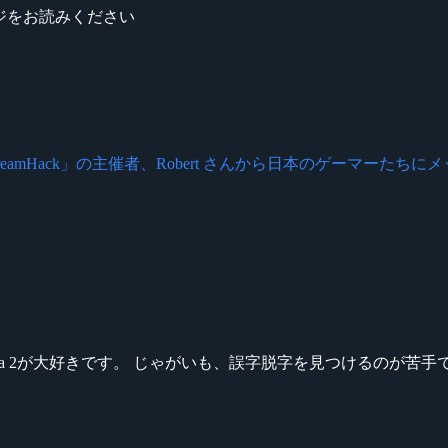
ッセージをお読みください
reamHack」の主催者、Robert さんから日本のゲーマーたちにメッセージ!
ikeシリーズ、Dota 2が大好きです。 じゃがいも、誤字脱字を見つける