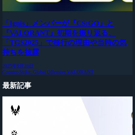
「Ignis」メンバーが『CS:GO』と
『VALORANT』初期を振り返る、
「TGS2025」で移行の理由や当時の気
持ちを披露
2025年9月26日
Counter-Strike: Global Offensive
VALORANT
最新記事