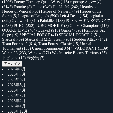
(1206)
Enemy Territory QuakeWars
(116)
esports(eスポーツ)
(3143)
Fortnite
(8)
Game
(949)
Half-Life2
(242)
Hearthstone:
Heroes of Warcraft
(68)
Heroes of Newerth
(49)
Heroes of the
Storm
(5)
League of Legends
(590)
Left 4 Dead
(154)
negitaku
(329)
Overwatch
(314)
Painkiller
(133)
PC・ゲーミングデバイス
(2437)
PUBG
(252)
PUBG MOBILE
(3)
Quake Champions
(117)
QUAKE LIVE
(464)
Quake3
(918)
Quake4
(393)
Rainbow Six
Siege
(19)
SPECIAL FORCE
(41)
SPECIAL FORCE 2
(51)
StarCraft
(59)
StarCraft II
(215)
Steam
(931)
Sudden Attack
(142)
Team Fortress 2
(614)
Team Fotress Classic
(15)
Unreal
Tournament
(133)
Unreal Tournament 3
(47)
VALORANT
(1139)
Warcraft3
(233)
Warsow
(271)
Wolfenstein: Enemy Territory
(35)
トピック
(12)
未分類
(7)
アーカイブ
2026年8月
2026年7月
2026年6月
2026年5月
2026年4月
2026年3月
2026年2月
2026年1月
2025年12月