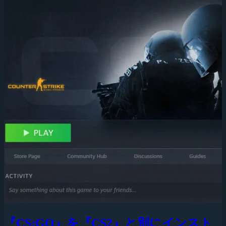
『CS:GO』を『CS2』と別にインスト