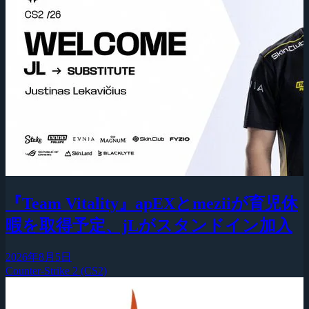
『Team Vitality』apEXとmeziiが育児休
暇を取得予定、jLがスタンドイン加入
2026年8月5日
Counter-Strike 2 (CS2)