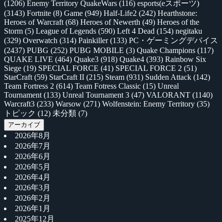
(1206)
Enemy Territory QuakeWars
(116)
esports(eスポーツ)
(3143)
Fortnite
(8)
Game
(949)
Half-Life2
(242)
Hearthstone:
Heroes of Warcraft
(68)
Heroes of Newerth
(49)
Heroes of the
Storm
(5)
League of Legends
(590)
Left 4 Dead
(154)
negitaku
(329)
Overwatch
(314)
Painkiller
(133)
PC・ゲーミングデバイス
(2437)
PUBG
(252)
PUBG MOBILE
(3)
Quake Champions
(117)
QUAKE LIVE
(464)
Quake3
(918)
Quake4
(393)
Rainbow Six
Siege
(19)
SPECIAL FORCE
(41)
SPECIAL FORCE 2
(51)
StarCraft
(59)
StarCraft II
(215)
Steam
(931)
Sudden Attack
(142)
Team Fortress 2
(614)
Team Fotress Classic
(15)
Unreal
Tournament
(133)
Unreal Tournament 3
(47)
VALORANT
(1140)
Warcraft3
(233)
Warsow
(271)
Wolfenstein: Enemy Territory
(35)
トピック
(12)
未分類
(7)
アーカイブ
2026年8月
2026年7月
2026年6月
2026年5月
2026年4月
2026年3月
2026年2月
2026年1月
2025年12月