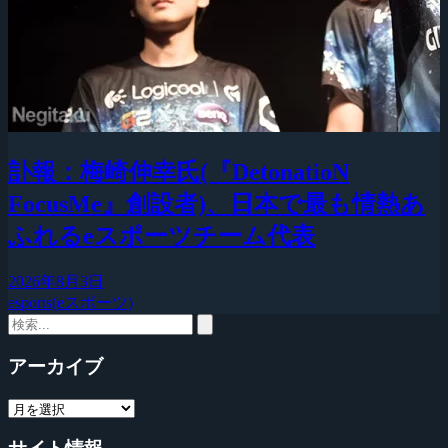
訃報：梅崎伸幸氏(『DetonatioN
FocusMe』創設者)、日本で最も情熱あ
ふれるeスポーツチーム代表
2026年8月3日
esports(eスポーツ)
アーカイブ