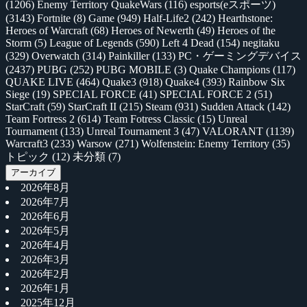
(1206)
Enemy Territory QuakeWars
(116)
esports(eスポーツ)
(3143)
Fortnite
(8)
Game
(949)
Half-Life2
(242)
Hearthstone:
Heroes of Warcraft
(68)
Heroes of Newerth
(49)
Heroes of the
Storm
(5)
League of Legends
(590)
Left 4 Dead
(154)
negitaku
(329)
Overwatch
(314)
Painkiller
(133)
PC・ゲーミングデバイス
(2437)
PUBG
(252)
PUBG MOBILE
(3)
Quake Champions
(117)
QUAKE LIVE
(464)
Quake3
(918)
Quake4
(393)
Rainbow Six
Siege
(19)
SPECIAL FORCE
(41)
SPECIAL FORCE 2
(51)
StarCraft
(59)
StarCraft II
(215)
Steam
(931)
Sudden Attack
(142)
Team Fortress 2
(614)
Team Fotress Classic
(15)
Unreal
Tournament
(133)
Unreal Tournament 3
(47)
VALORANT
(1139)
Warcraft3
(233)
Warsow
(271)
Wolfenstein: Enemy Territory
(35)
トピック
(12)
未分類
(7)
アーカイブ
2026年8月
2026年7月
2026年6月
2026年5月
2026年4月
2026年3月
2026年2月
2026年1月
2025年12月