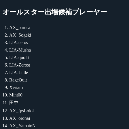
オールスター出場候補プレーヤー
AX_barusa
AX_Sogeki
LIA-ceros
LIA-Musha
LIA-quoLt
LIA-Zerost
LIA-Little
RageQuit
Xeriam
Mint00
田中
AX_fpsLolol
AX_oronai
AX_YamatoN