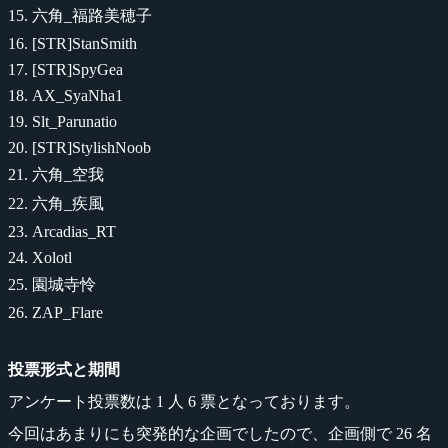
六角_福路美穂子
[STR]StanSmith
[STR]SpyGea
AX_SyaNha1
Slt_Parunatio
[STR]StylishNoob
六角_空我
六角_疾風
Arcadias_RT
Xolotl
園城寺怜
ZAP_Flare
投票形式と期間
アンケート投票数は 1 人 6 票となっております。
今回はあまりにも突発的な企画でしたので、企画側で 26 名