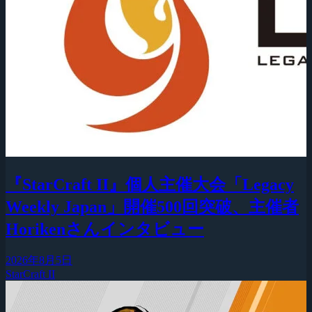
『StarCraft II』個人主催大会「Legacy
Weekly Japan」開催500回突破、主催者
Horikenさんインタビュー
2026年8月5日
StarCraft II