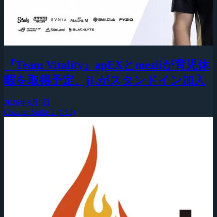
『Team Vitality』apEXとmeziiが育児休
暇を取得予定、jLがスタンドイン加入
2026年8月5日
Counter-Strike 2 (CS2)