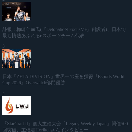
訃報：梅崎伸幸氏(『DetonatioN FocusMe』創設者)、日本で
最も情熱あふれるeスポーツチーム代表
3
日本「ZETA DIVISION」世界一の座を獲得『Esports World
Cup 2026』Overwatch部門優勝
4
『StarCraft II』個人主催大会「Legacy Weekly Japan」開催500
回突破、主催者Horikenさんインタビュー