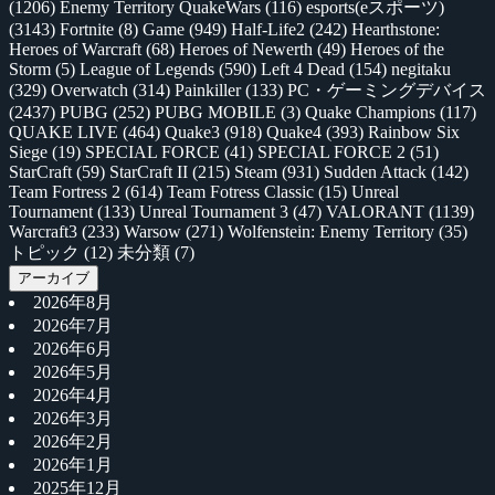
(1206)
Enemy Territory QuakeWars
(116)
esports(eスポーツ)
(3143)
Fortnite
(8)
Game
(949)
Half-Life2
(242)
Hearthstone:
Heroes of Warcraft
(68)
Heroes of Newerth
(49)
Heroes of the
Storm
(5)
League of Legends
(590)
Left 4 Dead
(154)
negitaku
(329)
Overwatch
(314)
Painkiller
(133)
PC・ゲーミングデバイス
(2437)
PUBG
(252)
PUBG MOBILE
(3)
Quake Champions
(117)
QUAKE LIVE
(464)
Quake3
(918)
Quake4
(393)
Rainbow Six
Siege
(19)
SPECIAL FORCE
(41)
SPECIAL FORCE 2
(51)
StarCraft
(59)
StarCraft II
(215)
Steam
(931)
Sudden Attack
(142)
Team Fortress 2
(614)
Team Fotress Classic
(15)
Unreal
Tournament
(133)
Unreal Tournament 3
(47)
VALORANT
(1139)
Warcraft3
(233)
Warsow
(271)
Wolfenstein: Enemy Territory
(35)
トピック
(12)
未分類
(7)
アーカイブ
2026年8月
2026年7月
2026年6月
2026年5月
2026年4月
2026年3月
2026年2月
2026年1月
2025年12月