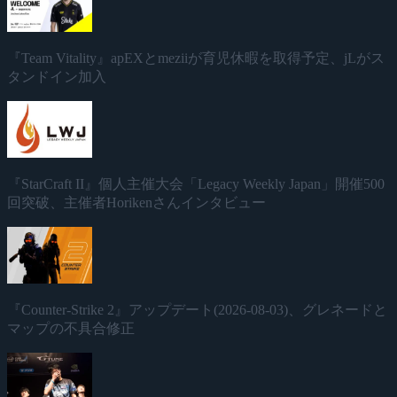
『Team Vitality』apEXとmeziiが育児休暇を取得予定、jLがス
タンドイン加入
『StarCraft II』個人主催大会「Legacy Weekly Japan」開催500
回突破、主催者Horikenさんインタビュー
『Counter-Strike 2』アップデート(2026-08-03)、グレネードと
マップの不具合修正