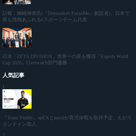
訃報：梅崎伸幸氏(『DetonatioN FocusMe』創設者)、日本で
最も情熱あふれるeスポーツチーム代表
日本「ZETA DIVISION」世界一の座を獲得『Esports World
Cup 2026』Overwatch部門優勝
人気記事
1
『Team Vitality』apEXとmeziiが育児休暇を取得予定、jLがス
タンドイン加入
2