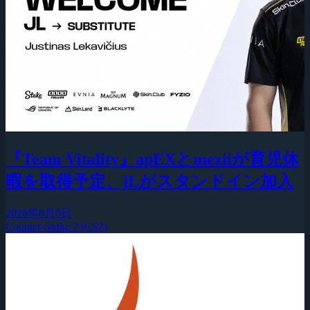
『Team Vitality』apEXとmeziiが育児休
暇を取得予定、jLがスタンドイン加入
2026年8月5日
Counter-Strike 2 (CS2)