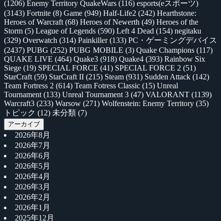
(1206)
Enemy Territory QuakeWars
(116)
esports(eスポーツ)
(3143)
Fortnite
(8)
Game
(949)
Half-Life2
(242)
Hearthstone:
Heroes of Warcraft
(68)
Heroes of Newerth
(49)
Heroes of the
Storm
(5)
League of Legends
(590)
Left 4 Dead
(154)
negitaku
(329)
Overwatch
(314)
Painkiller
(133)
PC・ゲーミングデバイス
(2437)
PUBG
(252)
PUBG MOBILE
(3)
Quake Champions
(117)
QUAKE LIVE
(464)
Quake3
(918)
Quake4
(393)
Rainbow Six
Siege
(19)
SPECIAL FORCE
(41)
SPECIAL FORCE 2
(51)
StarCraft
(59)
StarCraft II
(215)
Steam
(931)
Sudden Attack
(142)
Team Fortress 2
(614)
Team Fotress Classic
(15)
Unreal
Tournament
(133)
Unreal Tournament 3
(47)
VALORANT
(1139)
Warcraft3
(233)
Warsow
(271)
Wolfenstein: Enemy Territory
(35)
トピック
(12)
未分類
(7)
アーカイブ
2026年8月
2026年7月
2026年6月
2026年5月
2026年4月
2026年3月
2026年2月
2026年1月
2025年12月