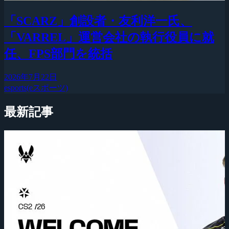
「SCARZ」創設者・友利洋一氏、
「VARREL」運営会社の執行役員に就
任、FPS部門を統括
2026年7月22日
esports(eスポーツ)
最新記事