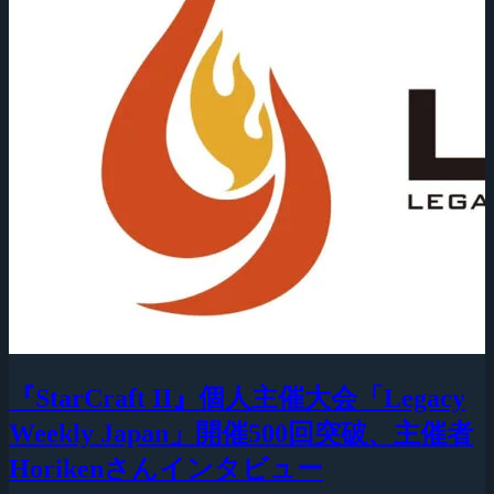
『StarCraft II』個人主催大会「Legacy
Weekly Japan」開催500回突破、主催者
Horikenさんインタビュー