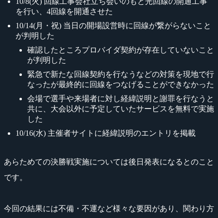
10/8(火) 回線工事会社立ち会いのもと光回線の開通工事
を行い、4回線を開通させた
10/14(月・祝) 当日の開場設営時に回線が繋がらないこと
が判明した
確認したところプロバイダ契約が存在していないこと
が判明した
緊急で新たな回線契約を行なうなどの対策を現地で行
なったが最終的に回線をつなげることができなかった
会場で選手や来場者に対し経緯説明と謝罪を行なうと
共に、大会以外に予定していたサービスを無料で実施
した
10/16(水) 主催者サイトに経緯説明のエントリを掲載
あらためての決勝戦実施については後日発表になるとのこと
です。
今回の結果には不備・不運など様々な要因があり、関わり方